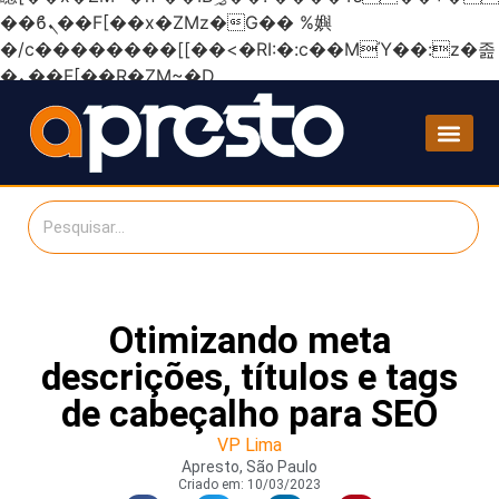
��ϐܢ��F[��x�ZMz�G�� %嬩
�/c��������[[��<�RI:�:c��MΎ��:z�졾
�ܢ��F[��R�ZM~�D
Otimizando meta
descrições, títulos e tags
de cabeçalho para SEO
VP Lima
Apresto, São Paulo
Criado em:
10/03/2023