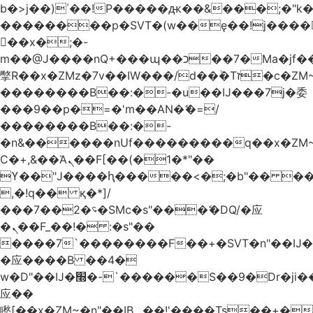
b�>j��)΄��!P�����ԫ��&���;�"k��B
��������p�SVT�(w��ę��!j����
��x�;�-
m��@J����nQ+���պ��כ��7�Ma�jf��J��ͱ4j���Ѳ�
撆R��x�ZMz�7v��IW���/d��ٞ�Тז�c�ZM~�ji�� ߒ��sQz�����Ԡ��DW��3�De�n"��M�+/
��������B��:�-�u��IJ���7j�委
���9��p�=�'m��AN�ޭ�=/
��������B��:�-
�n&������nUf���������q��x�ZM
Ϲ�+,&��Ὰܢ��F[��(�1�*"��
ϒ��"J����ԧ�����<�;�b"�� ���"j����
,�!q�� қ�*]/
���؝�2��7�SMc�s"���ޭ�DQ/�应
�ܢ��F_��!� :�s"��
����7`��������F��+�SVT�n"��IJ�
�应����B ��4�
w�D"��IJ�׭�-`������S��9�Dr�ji��EJ߅��gJ�
应��
矁[��x�ZM~�n"��IB؃��!'����Тѕ��+��(m��IK�ʭ�/|