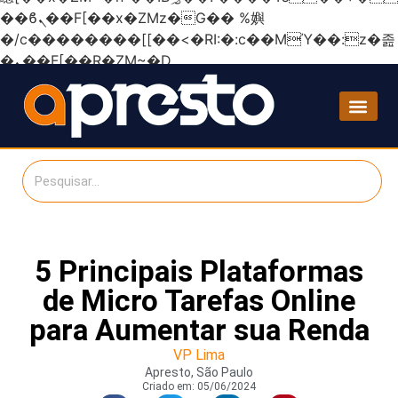
��ϐܢ��F[��x�ZMz�G�� %嬩
�/c��������[[��<�RI:�:c��MΎ��:z�졾
�ܢ��F[��R�ZM~�D
5 Principais Plataformas
de Micro Tarefas Online
para Aumentar sua Renda
VP Lima
Apresto, São Paulo
Criado em:
05/06/2024