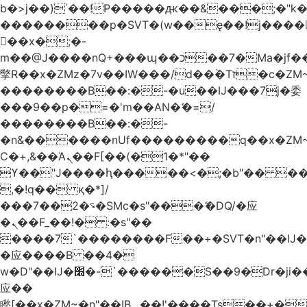
b�>j��)΄��!P�����ԫ��&���;�"k��B
��������p�SVT�(w��ę��!j����
��x�;�-
m��@J����nQ+���պ��כ��7�Ma�jf��J��ͱ4j���Ѳ�
撆R��x�ZMz�7v��IW���/d��ٞ�Тז�c�ZM~�ji�� ߒ��sQz�����Ԡ��DW��3�De�n"��M�+/
��������B��:�-�u��IJ���7j�委
���9��p�=�'m��AN�ޭ�=/
��������B��:�-
�n&������nUf���������q��x�ZM
Ϲ�+,&��Ὰܢ��F[��(�1�*"��
ϒ��"J����ԧ�����<�;�b"�� ���"j����
,�!q�� қ�*]/
���؝�2��7�SMc�s"���ޭ�DQ/�应
�ܢ��F_��!� :�s"��
����7`��������F��+�SVT�n"��IJ�
�应����B ��4�
w�D"��IJ�׭�-`������S��9�Dr�ji��EJ߅��gJ�
应��
矁[��x�ZM~�n"��IB؃��!'����Тѕ��+��(m��IK�ʭ�/|