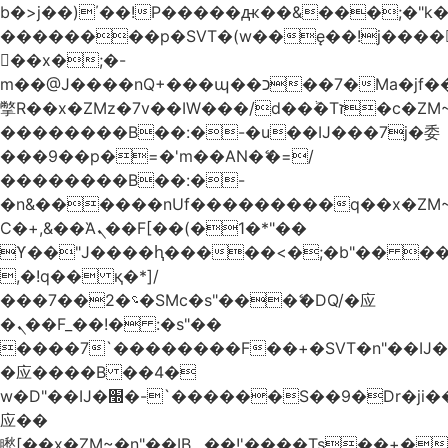
b�>j��)΄��!P�����ԫ��&���;�"k��B
��������p�SVT�(w��ę��!j����
��x�;�-
m��@J����nQ+���պ��כ��7�Ma�jf��J��ͱ4j���Ѳ�
撆R��x�ZMz�7v��IW���/d��ٞ�Тז�c�ZM~�ji�� ߒ��sQz�����Ԡ��DW��3�De�n"��M�+/
��������B��:�-�u��IJ���7j�委
���9��p�=�'m��AN�ޭ�=/
��������B��:�-
�n&������nUf���������q��x�ZM
Ϲ�+,&��Ὰܢ��F[��(�1�*"��
ϒ��"J����ԧ�����<�;�b"�� ���"j����
,�!q�� қ�*]/
���؝�2��7�SMc�s"���ޭ�DQ/�应
�ܢ��F_��!� :�s"��
����7`��������F��+�SVT�n"��IJ�
�应����B ��4�
w�D"��IJ�׭�-`������S��9�Dr�ji��EJ߅��gJ�
应��
矁[��x�ZM~�n"��IB؃��!'����Тѕ��+��(m��IK�ʭ�/|