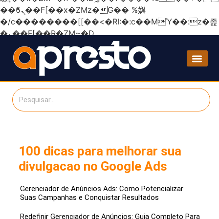
��ϐܢ��F[��x�ZMz�G�� %嬩
�/c��������[[��<�RI:�:c��MΎ��:z�졾
�ܢ��F[��R�ZM~�D
100 dicas para melhorar sua
divulgacao no Google Ads
Gerenciador de Anúncios Ads: Como Potencializar
Suas Campanhas e Conquistar Resultados
Redefinir Gerenciador de Anúncios: Guia Completo Para