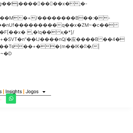
���nUf���������q��x�ZM~�
c��
�졾�ܢ��F[��R�ZM~�D
s
Insights
Jogos
.