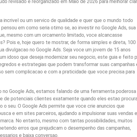
do revisado e reorganizado em Maio de 2026 para melhorar clar
a incrivel ou um servico de qualidade e quer que o mundo todo
 pensou em como seria otimo se, ao investir no Google Ads, sua
 que, mesmo com um orcamento limitado, voce alcancasse
 Pois e, hoje quero te mostrar, de forma simples e direta, 100
sua divulgacao no Google Ads. Seja voce um jovem de 15 anos
 idoso que deseja modernizar seu negocio, este guia e feito p
egredos e estrategias que podem transformar suas campanhas
so sem complicacao e com a praticidade que voce precisa para
o no Google Ads, estamos falando de uma ferramenta poderosa
te de potenciais clientes exatamente quando eles estao procur
o o seu. O Google Ads permite que voce crie anuncios que
sca e em sites parceiros, ajudando a impulsionar suas vendas e
a marca. No entanto, mesmo com tantas possibilidades, muitos
tendo erros que prejudicam o desempenho das campanhas,
ssarios e baixa conversao.