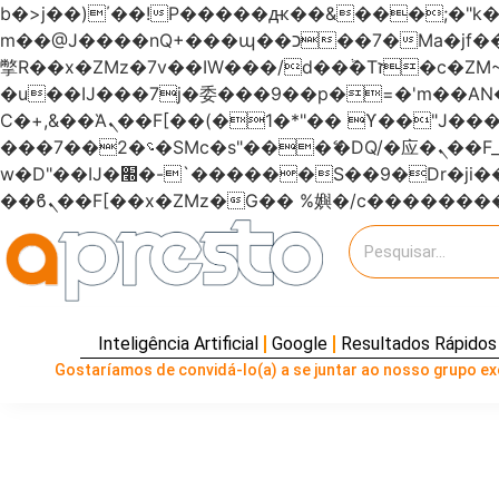
b�>j��)΄��!P�����ԫ��&���;�"k��B�޶�}��������p�SVT�(w��ę��!j�����
m��@J����nQ+���պ��כ��7�Ma�jf��J��ͱ4j���Ѳ�
撆R��x�ZMz�7v��IW���/d��ٞ�Тז�c�ZM~�ji�� ߒ��sQz�����Ԡ��DW��3�De�n"��M�+/��������B��:�-
�u��IJ���7j�委���9��p�=�'m��
Ϲ�+,&��Ὰܢ��F[��(�1�*"�� ϒ��"J����ԧ�����<�;�b"�� ���"j�����ܢ��F[��x� ,�!q�� қ�*]/
���؝�2��7�SMc�s"���ޭ�DQ/�应�ܢ��F_��!� :�s"������7`��������F��+�SVT�n"��IJ����nQ/�应����B ��4�
w�D"��IJ�׭�-`������S��9�Dr�ji��EJ߅��gJ�应��矁[��x�ZM~�n"��IB؃��!'����Тѕ��+��(m��IK�ʭ�/|
Inteligência Artificial
Google
Resultados Rápidos
Gostaríamos de convidá-lo(a) a se juntar ao nosso grupo exc