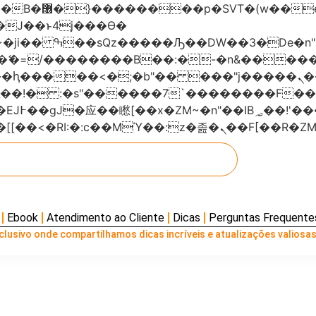
���x�;�-
AN�ޭ�=/��������B��:�-�n&���
��ϐܢ��F[��x�ZMz�G�� %嬩�/c��������[[��<�RI:�:c��MΎ��:z
Ebook
Atendimento ao Cliente
Dicas
Perguntas Frequente
lusivo onde compartilhamos dicas incríveis e atualizações valiosas