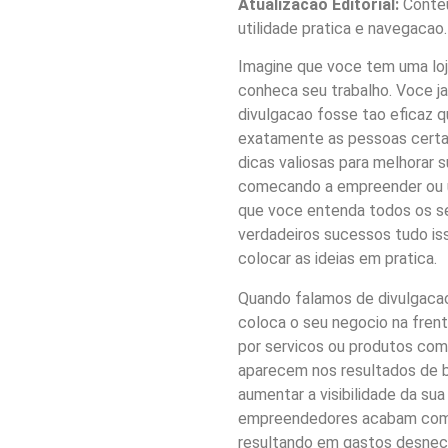
Atualizacao Editorial:
Conteu
utilidade pratica e navegacao.
Imagine que voce tem uma loj
conheca seu trabalho. Voce ja
divulgacao fosse tao eficaz
exatamente as pessoas certas?
dicas valiosas para melhorar 
comecando a empreender ou um
que voce entenda todos os s
verdadeiros sucessos tudo is
colocar as ideias em pratica.
Quando falamos de divulgaca
coloca o seu negocio na fren
por servicos ou produtos com
aparecem nos resultados de bu
aumentar a visibilidade da su
empreendedores acabam come
resultando em gastos desnece