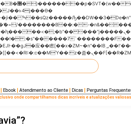
���x�;�-
AN�ޭ�=/��������B��:�-�n&���
��ϐܢ��F[��x�ZMz�G�� %嬩�/c��������[[��<�RI:�:c��MΎ��:z
Ebook
Atendimento ao Cliente
Dicas
Perguntas Frequente
lusivo onde compartilhamos dicas incríveis e atualizações valiosas
avia”?