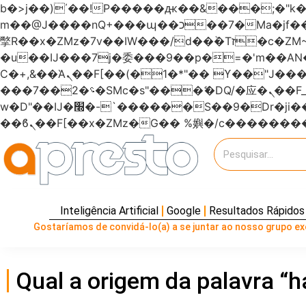
b�>j��)΄��!P�����ԫ��&���;�"k��B�޶�}��������p�SVT�(w��ę��!j�����
m��@J����nQ+���պ��כ��7�Ma�jf��J��ͱ4j���Ѳ�
撆R��x�ZMz�7v��IW���/d��ٞ�Тז�c�ZM~�ji�� ߒ��sQz�����Ԡ��DW��3�De�n"��M�+/��������B��:�-
�u��IJ���7j�委���9��p�=�'m��
Ϲ�+,&��Ὰܢ��F[��(�1�*"�� ϒ��"J����ԧ�����<�;�b"�� ���"j�����ܢ��F[��x� ,�!q�� қ�*]/
���؝�2��7�SMc�s"���ޭ�DQ/�应�ܢ��F_��!� :�s"������7`��������F��+�SVT�n"��IJ����nQ/�应����B ��4�
w�D"��IJ�׭�-`������S��9�Dr�ji��EJ߅��gJ�应��矁[��x�ZM~�n"��IB؃��!'����Тѕ��+��(m��IK�ʭ�/|
Inteligência Artificial
Google
Resultados Rápidos
Gostaríamos de convidá-lo(a) a se juntar ao nosso grupo exc
Qual a origem da palavra “h