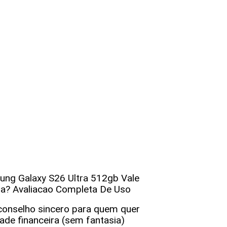
s para Empreendedores e Gestores
ng Galaxy S26 Ultra 512gb Vale
Descubra estratégias infalíveis para empreendedores que buscam maximizar o sucesso e a sustentabilidade de seus negócios. Aprenda a otimizar recursos, inovar e liderar com eficácia!
a? Avaliacao Completa De Uso
onselho sincero para quem quer
dade financeira (sem fantasia)