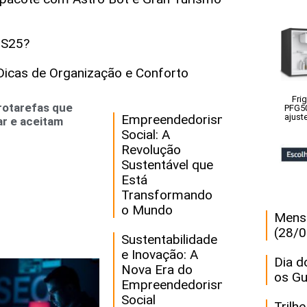
 S25?
icas de Organização e Conforto
Fri
crotarefas que
PFG50
Empreendedorismo
ajust
r e aceitam
Social: A
Revolução
Sustentável que
Está
Transformando
o Mundo
Mensa
(28/0
Sustentabilidade
e Inovação: A
Dia d
Nova Era do
os Gu
Empreendedorismo
Social
Trilh