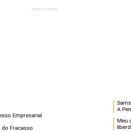
PUBLICIDADE
Recurso
Samsu
A Pen
esso Empresarial
Meu c
liber
 do Fracasso