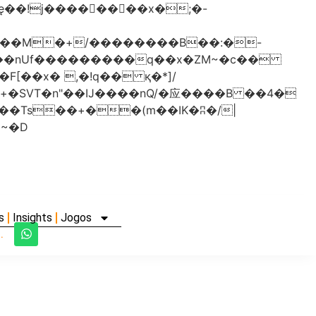
���nUf���������q��x�ZM~�
c��
�졾�ܢ��F[��R�ZM~�D
s
Insights
Jogos
.