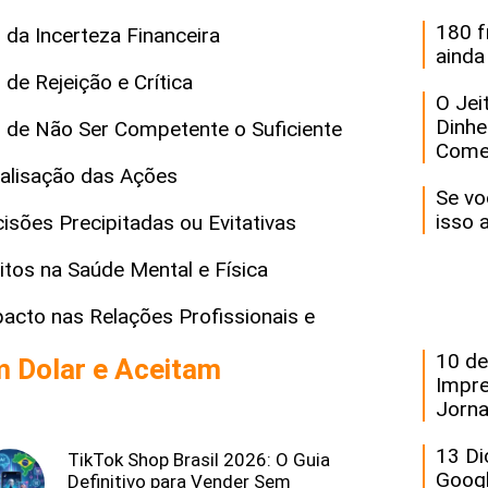
180 f
a Incerteza Financeira
ainda
e Rejeição e Crítica
O Jei
Dinhe
de Não Ser Competente o Suficiente
Come
alisação das Ações
Se vo
isso 
ões Precipitadas ou Evitativas
os na Saúde Mental e Física
cto nas Relações Profissionais e
10 de
m Dolar e Aceitam
Impre
Jorna
13 Di
TikTok Shop Brasil 2026: O Guia
Goog
Definitivo para Vender Sem