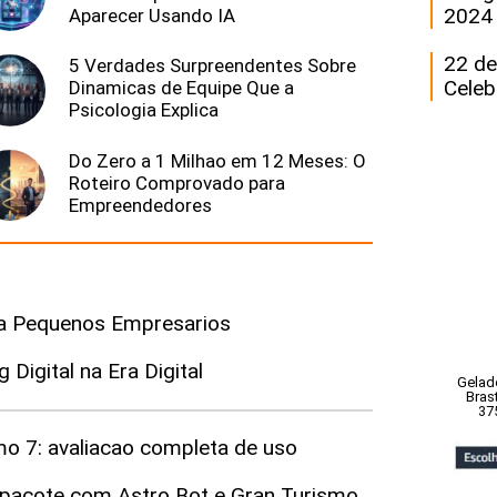
2024
Aparecer Usando IA
22 de
5 Verdades Surpreendentes Sobre
Celeb
Dinamicas de Equipe Que a
Psicologia Explica
Do Zero a 1 Milhao em 12 Meses: O
Roteiro Comprovado para
Empreendedores
ara Pequenos Empresarios
Digital na Era Digital
Gelade
Bras
37
mo 7: avaliacao completa de uso
o pacote com Astro Bot e Gran Turismo