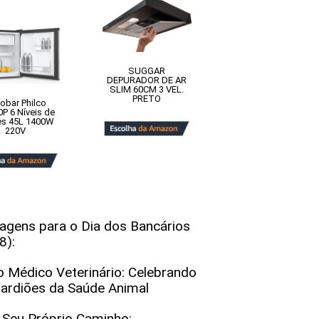
SUGGAR
DEPURADOR DE AR
SLIM 60CM 3 VEL.
PRETO
gobar Philco
P 6 Níveis de
es 45L 1400W
220V
gens para o Dia dos Bancários
8):
o Médico Veterinário: Celebrando
ardiões da Saúde Animal
e Seu Próprio Caminho: