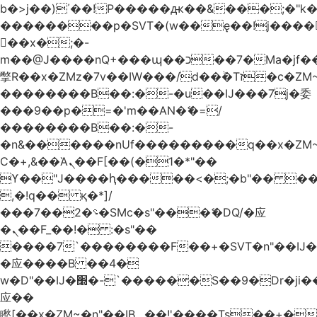
b�>j��)΄��!P�����ԫ��&���;�"k��B
��������p�SVT�(w��ę��!j����
��x�;�-
m��@J����nQ+���պ��כ��7�Ma�jf��J��ͱ4j���Ѳ�
撆R��x�ZMz�7v��IW���/d��ٞ�Тז�c�ZM~�ji�� ߒ��sQz�����Ԡ��DW��3�De�n"��M�+/
��������B��:�-�u��IJ���7j�委
���9��p�=�'m��AN�ޭ�=/
��������B��:�-
�n&������nUf���������q��x�ZM
Ϲ�+,&��Ὰܢ��F[��(�1�*"��
ϒ��"J����ԧ�����<�;�b"�� ���"j����
,�!q�� қ�*]/
���؝�2��7�SMc�s"���ޭ�DQ/�应
�ܢ��F_��!� :�s"��
����7`��������F��+�SVT�n"��IJ�
�应����B ��4�
w�D"��IJ�׭�-`������S��9�Dr�ji��EJ߅��gJ�
应��
矁[��x�ZM~�n"��IB؃��!'����Тѕ��+��(m��IK�ʭ�/|