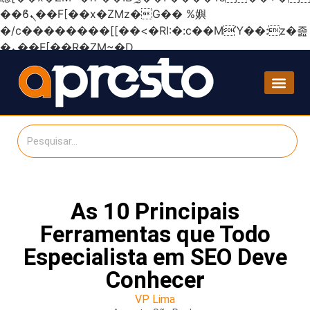
��ϐܢ��F[��x�ZMz�G�� %嬩
�/c��������[[��<�RI:�:c��MΎ��:z�졾
�ܢ��F[��R�ZM~�D
As 10 Principais
Ferramentas que Todo
Especialista em SEO Deve
Conhecer
VP Lima