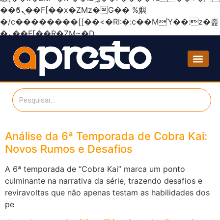
��ϐܢ��F[��x�ZMz�G�� %嬩
�/c��������[[��<�RI:�:c��MΎ��:z�졾
�ܢ��F[��R�ZM~�D
Análise da 6ª Temporada de Cobra Kai:
Novos Rumos e Desafios
A 6ª temporada de “Cobra Kai” marca um ponto
culminante na narrativa da série, trazendo desafios e
reviravoltas que não apenas testam as habilidades dos
pe