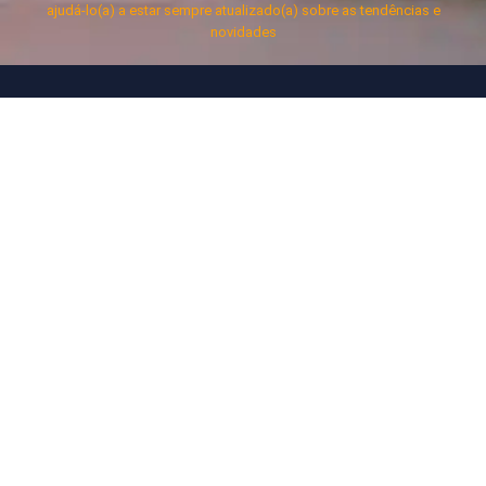
ajudá-lo(a) a estar sempre atualizado(a) sobre as tendências e
novidades