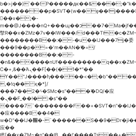
b�>j��)΄��!P�����ԫ��&���;�"k��B
��������p�SVT�(w��ę��!j����
��x�;�-
m��@J����nQ+���պ��כ��7�Ma�jf��J��ͱ4j���Ѳ�
撆R��x�ZMz�7v��IW���/d��ٞ�Тז�c�ZM~�ji�� ߒ��sQz�����Ԡ��DW��3�De�n"��M�+/
��������B��:�-�u��IJ���7j�委
���9��p�=�'m��AN�ޭ�=/
��������B��:�-
�n&������nUf���������q��x�ZM
Ϲ�+,&��Ὰܢ��F[��(�1�*"��
ϒ��"J����ԧ�����<�;�b"�� ���"j����
,�!q�� қ�*]/
���؝�2��7�SMc�s"���ޭ�DQ/�应
�ܢ��F_��!� :�s"��
����7`��������F��+�SVT�n"��IJ�
�应����B ��4�
w�D"��IJ�׭�-`������S��9�Dr�ji��EJ߅��gJ�
应��
矁[��x�ZM~�n"��IB؃��!'����Тѕ��+��(m��IK�ʭ�/|