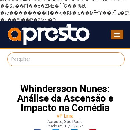
��ϐܢ��F[��x�ZMz�G�� %嬩
�/c��������[[��<�RI:�:c��MΎ��:z�졾
�ܢ��F[��R�ZM~�D
Whindersson Nunes:
Análise da Ascensão e
Impacto na Comédia
VP Lima
Apresto, São Paulo
Criado em:
15/11/2024