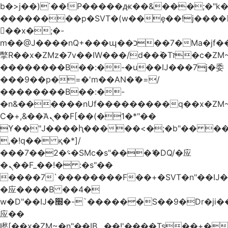
b�>j��)΄��!P�����ԫ��&���;�"k��B
��������p�SVT�(w��ę��!j����
��x�;�-
m��@J����nQ+���պ��כ��7�Ma�jf��J��ͱ4j���Ѳ�
撆R��x�ZMz�7v��IW���/d��ٞ�Тז�c�ZM~�ji�� ߒ��sQz�����Ԡ��DW��3�De�n"��M�+/
��������B��:�-�u��IJ���7j�委
���9��p�=�'m��AN�ޭ�=/
��������B��:�-
�n&������nUf���������q��x�ZM
Ϲ�+,&��Ὰܢ��F[��(�1�*"��
ϒ��"J����ԧ�����<�;�b"�� ���"j����
,�!q�� қ�*]/
���؝�2��7�SMc�s"���ޭ�DQ/�应
�ܢ��F_��!� :�s"��
����7`��������F��+�SVT�n"��IJ�
�应����B ��4�
w�D"��IJ�׭�-`������S��9�Dr�ji��EJ߅��gJ�
应��
矁[��x�ZM~�n"��IB؃��!'����Тѕ��+��(m��IK�ʭ�/|