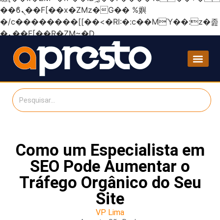
��ϐܢ��F[��x�ZMz�G�� %嬩
�/c��������[[��<�RI:�:c��MΎ��:z�졾
�ܢ��F[��R�ZM~�D
Como um Especialista em
SEO Pode Aumentar o
Tráfego Orgânico do Seu
Site
VP Lima