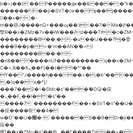
b�>j��)΄��!P�����ԫ��&���;�"k��B
��������p�SVT�(w��ę��!j����
��x�;�-
m��@J����nQ+���պ��כ��7�Ma�jf��J��ͱ4j���Ѳ�
撆R��x�ZMz�7v��IW���/d��ٞ�Тז�c�ZM~�ji�� ߒ��sQz�����Ԡ��DW��3�De�n"��M�+/
��������B��:�-�u��IJ���7j�委
���9��p�=�'m��AN�ޭ�=/
��������B��:�-
�n&������nUf���������q��x�ZM
Ϲ�+,&��Ὰܢ��F[��(�1�*"��
ϒ��"J����ԧ�����<�;�b"�� ���"j����
,�!q�� қ�*]/
���؝�2��7�SMc�s"���ޭ�DQ/�应
�ܢ��F_��!� :�s"��
����7`��������F��+�SVT�n"��IJ�
�应����B ��4�
w�D"��IJ�׭�-`������S��9�Dr�ji��EJ߅��gJ�
应��
矁[��x�ZM~�n"��IB؃��!'����Тѕ��+��(m��IK�ʭ�/|