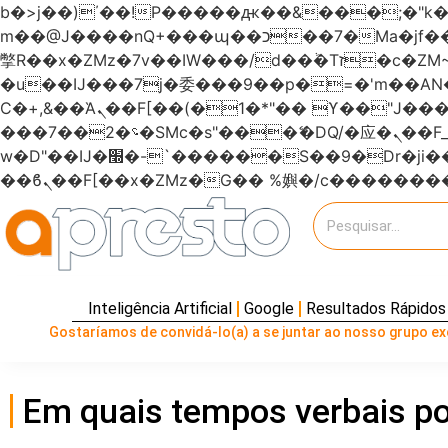
b�>j��)΄��!P�����ԫ��&���;�"k��B�޶�}��������p�SVT�(w��ę��!j�����
m��@J����nQ+���պ��כ��7�Ma�jf��J��ͱ4j���Ѳ�
撆R��x�ZMz�7v��IW���/d��ٞ�Тז�c�ZM~�ji�� ߒ��sQz�����Ԡ��DW��3�De�n"��M�+/��������B��:�-
�u��IJ���7j�委���9��p�=�'m��
Ϲ�+,&��Ὰܢ��F[��(�1�*"�� ϒ��"J����ԧ�����<�;�b"�� ���"j�����ܢ��F[��x� ,�!q�� қ�*]/
���؝�2��7�SMc�s"���ޭ�DQ/�应�ܢ��F_��!� :�s"������7`��������F��+�SVT�n"��IJ����nQ/�应����B ��4�
w�D"��IJ�׭�-`������S��9�Dr�ji��EJ߅��gJ�应��矁[��x�ZM~�n"��IB؃��!'����Тѕ��+��(m��IK�ʭ�/|
Inteligência Artificial
Google
Resultados Rápidos
Gostaríamos de convidá-lo(a) a se juntar ao nosso grupo exc
Em quais tempos verbais po