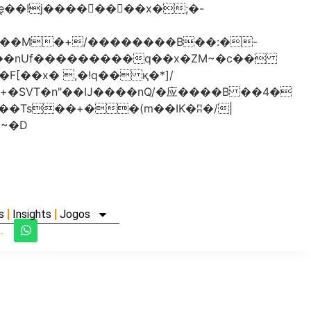
���nUf���������q��x�ZM~�
c��
�졾�ܢ��F[��R�ZM~�D
s
Insights
Jogos
.