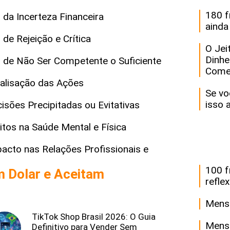
180 f
a Incerteza Financeira
ainda
e Rejeição e Crítica
O Jei
Dinhe
de Não Ser Competente o Suficiente
Come
alisação das Ações
Se vo
isso 
ões Precipitadas ou Evitativas
os na Saúde Mental e Física
cto nas Relações Profissionais e
100 f
m Dolar e Aceitam
refle
Mensa
TikTok Shop Brasil 2026: O Guia
Mensa
Definitivo para Vender Sem