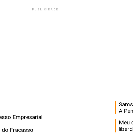
PUBLICIDADE
Recurso
Samsu
A Pen
esso Empresarial
Meu c
liber
 do Fracasso