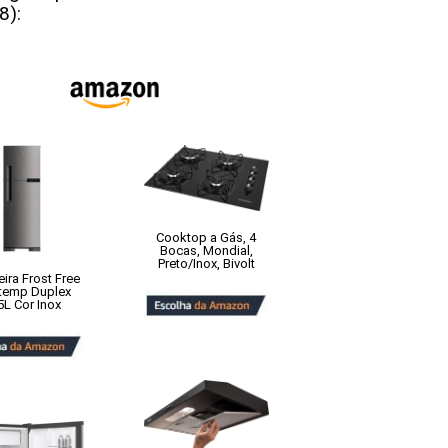
8):
Cooktop a Gás, 4
Bocas, Mondial,
Preto/Inox, Bivolt
ira Frost Free
temp Duplex
5L Cor Inox