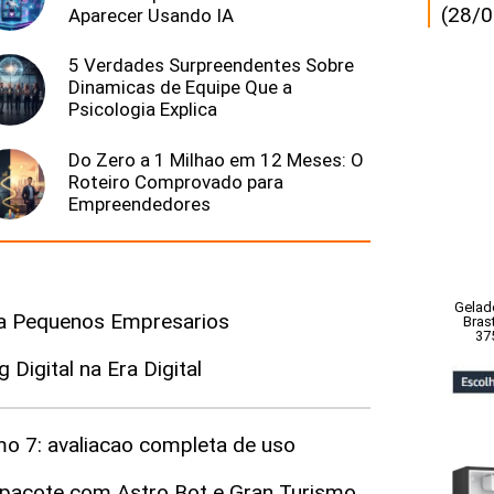
(28/0
Aparecer Usando IA
5 Verdades Surpreendentes Sobre
Dinamicas de Equipe Que a
Psicologia Explica
Do Zero a 1 Milhao em 12 Meses: O
Roteiro Comprovado para
Empreendedores
Gelade
ara Pequenos Empresarios
Bras
37
Digital na Era Digital
mo 7: avaliacao completa de uso
o pacote com Astro Bot e Gran Turismo