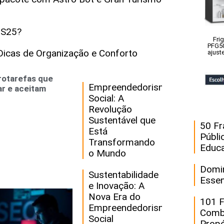
 S25?
Fri
PFG50
icas de Organização e Conforto
ajust
crotarefas que
Empreendedorismo
r e aceitam
Social: A
Revolução
Sustentável que
50 Fr
Está
Públi
Transformando
Educa
o Mundo
Domin
Sustentabilidade
Essen
e Inovação: A
Nova Era do
101 F
Empreendedorismo
Combu
Social
Propó