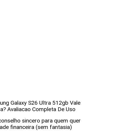
s para Empreendedores e Gestores
ng Galaxy S26 Ultra 512gb Vale
Descubra estratégias infalíveis para empreendedores que buscam maximizar o sucesso e a sustentabilidade de seus negócios. Aprenda a otimizar recursos, inovar e liderar com eficácia!
a? Avaliacao Completa De Uso
onselho sincero para quem quer
dade financeira (sem fantasia)