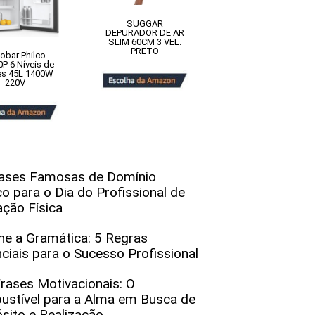
SUGGAR
DEPURADOR DE AR
SLIM 60CM 3 VEL.
PRETO
gobar Philco
P 6 Níveis de
es 45L 1400W
220V
ases Famosas de Domínio
co para o Dia do Profissional de
ção Física
e a Gramática: 5 Regras
ciais para o Sucesso Profissional
rases Motivacionais: O
stível para a Alma em Busca de
sito e Realização