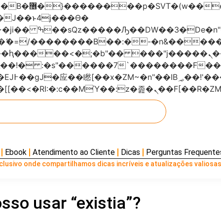
���x�;�-
AN�ޭ�=/��������B��:�-�n&���
��ϐܢ��F[��x�ZMz�G�� %嬩�/c��������[[��<�RI:�:c��MΎ��:z
Ebook
Atendimento ao Cliente
Dicas
Perguntas Frequente
lusivo onde compartilhamos dicas incríveis e atualizações valiosas
sso usar “existia”?