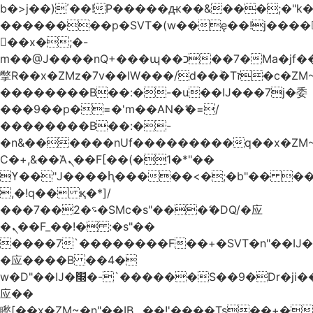
b�>j��)΄��!P�����ԫ��&���;�"k��B
��������p�SVT�(w��ę��!j����
��x�;�-
m��@J����nQ+���պ��כ��7�Ma�jf��J��ͱ4j���Ѳ�
撆R��x�ZMz�7v��IW���/d��ٞ�Тז�c�ZM~�ji�� ߒ��sQz�����Ԡ��DW��3�De�n"��M�+/
��������B��:�-�u��IJ���7j�委
���9��p�=�'m��AN�ޭ�=/
��������B��:�-
�n&������nUf���������q��x�ZM
Ϲ�+,&��Ὰܢ��F[��(�1�*"��
ϒ��"J����ԧ�����<�;�b"�� ���"j����
,�!q�� қ�*]/
���؝�2��7�SMc�s"���ޭ�DQ/�应
�ܢ��F_��!� :�s"��
����7`��������F��+�SVT�n"��IJ�
�应����B ��4�
w�D"��IJ�׭�-`������S��9�Dr�ji��EJ߅��gJ�
应��
矁[��x�ZM~�n"��IB؃��!'����Тѕ��+��(m��IK�ʭ�/|