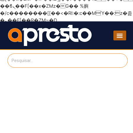
��ϐܢ��F[��x�ZMz�G�� %嬩
�/c��������[[��<�RI:�:c��MΎ��:z�졾
�ܢ��F[��R�ZM~�D