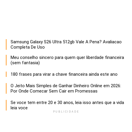
Samsung Galaxy S26 Ultra 512gb Vale A Pena? Avaliacao
Descubra estratégias infalíveis para empreendedores que buscam maximizar o sucesso e a sustentabilidade de seus negócios. Aprenda a otimizar recursos, inovar e liderar com eficácia!
Completa De Uso
Meu conselho sincero para quem quer liberdade financeira
(sem fantasia)
180 frases para virar a chave financeira ainda este ano
O Jeito Mais Simples de Ganhar Dinheiro Online em 2026:
Por Onde Comecar Sem Cair em Promessas
Se voce tem entre 20 e 30 anos, leia isso antes que a vida
leia voce
PUBLICIDADE