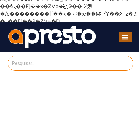
��ϐܢ��F[��x�ZMz�G�� %嬩
�/c��������[[��<�RI:�:c��MΎ��:z�졾
�ܢ��F[��R�ZM~�D