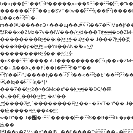
b�>j��)΄��!P�����ԫ��&���;�"k��B
��������p�SVT�(w��ę��!j����
��x�;�-
m��@J����nQ+���պ��כ��7�Ma�jf��J��ͱ4j���Ѳ�
撆R��x�ZMz�7v��IW���/d��ٞ�Тז�c�ZM~�ji�� ߒ��sQz�����Ԡ��DW��3�De�n"��M�+/
��������B��:�-�u��IJ���7j�委
���9��p�=�'m��AN�ޭ�=/
��������B��:�-
�n&������nUf���������q��x�ZM
Ϲ�+,&��Ὰܢ��F[��(�1�*"��
ϒ��"J����ԧ�����<�;�b"�� ���"j����
,�!q�� қ�*]/
���؝�2��7�SMc�s"���ޭ�DQ/�应
�ܢ��F_��!� :�s"��
����7`��������F��+�SVT�n"��IJ�
�应����B ��4�
w�D"��IJ�׭�-`������S��9�Dr�ji��EJ߅��gJ�
应��
矁[��x�ZM~�n"��IB؃��!'����Тѕ��+��(m��IK�ʭ�/|