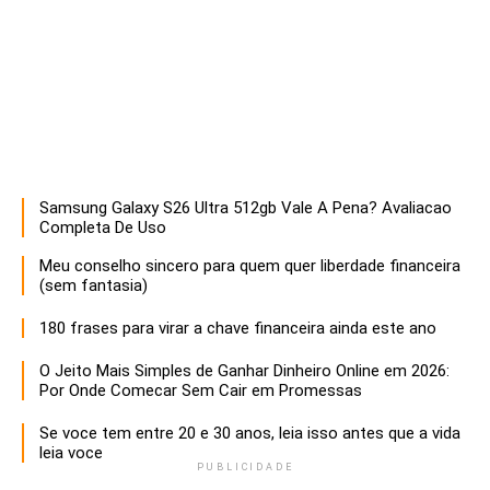
Samsung Galaxy S26 Ultra 512gb Vale A Pena? Avaliacao
Descubra estratégias infalíveis para empreendedores que buscam maximizar o sucesso e a sustentabilidade de seus negócios. Aprenda a otimizar recursos, inovar e liderar com eficácia!
Completa De Uso
Meu conselho sincero para quem quer liberdade financeira
(sem fantasia)
180 frases para virar a chave financeira ainda este ano
O Jeito Mais Simples de Ganhar Dinheiro Online em 2026:
Por Onde Comecar Sem Cair em Promessas
Se voce tem entre 20 e 30 anos, leia isso antes que a vida
leia voce
PUBLICIDADE