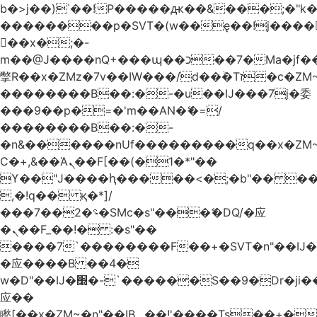
b�>j��)΄��!P�����ԫ��&���;�"k��B
��������p�SVT�(w��ę��!j����
��x�;�-
m��@J����nQ+���պ��כ��7�Ma�jf��J��ͱ4j���Ѳ�
撆R��x�ZMz�7v��IW���/d��ٞ�Тז�c�ZM~�ji�� ߒ��sQz�����Ԡ��DW��3�De�n"��M�+/
��������B��:�-�u��IJ���7j�委
���9��p�=�'m��AN�ޭ�=/
��������B��:�-
�n&������nUf���������q��x�ZM
Ϲ�+,&��Ὰܢ��F[��(�1�*"��
ϒ��"J����ԧ�����<�;�b"�� ���"j����
,�!q�� қ�*]/
���؝�2��7�SMc�s"���ޭ�DQ/�应
�ܢ��F_��!� :�s"��
����7`��������F��+�SVT�n"��IJ�
�应����B ��4�
w�D"��IJ�׭�-`������S��9�Dr�ji��EJ߅��gJ�
应��
矁[��x�ZM~�n"��IB؃��!'����Тѕ��+��(m��IK�ʭ�/|