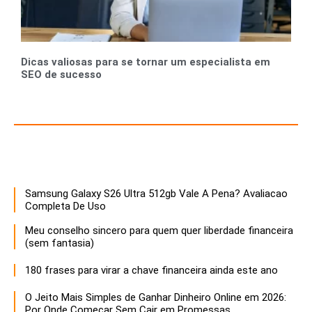
Dicas valiosas para se tornar um especialista em
SEO de sucesso
Recursos para Empreendedores e Gestores
Samsung Galaxy S26 Ultra 512gb Vale A Pena? Avaliacao
Descubra estratégias infalíveis para empreendedores que buscam maximizar o sucesso e a sustentabilidade de seus negócios. Aprenda a otimizar recursos, inovar e liderar com eficácia!
Completa De Uso
Meu conselho sincero para quem quer liberdade financeira
(sem fantasia)
180 frases para virar a chave financeira ainda este ano
O Jeito Mais Simples de Ganhar Dinheiro Online em 2026:
Por Onde Comecar Sem Cair em Promessas