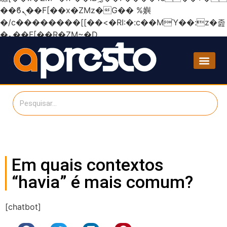
��ϐܢ��F[��x�ZMz�G�� %嬩
�/c��������[[��<�RI:�:c��MΎ��:z�졾
�ܢ��F[��R�ZM~�D
Em quais contextos
“havia” é mais comum?
[chatbot]