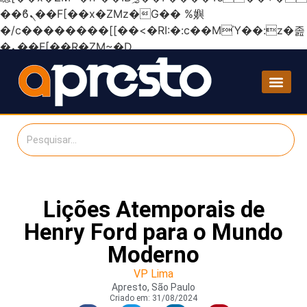
��ϐܢ��F[��x�ZMz�G�� %嬩
�/c��������[[��<�RI:�:c��MΎ��:z�졾
�ܢ��F[��R�ZM~�D
Lições Atemporais de
Henry Ford para o Mundo
Moderno
VP Lima
Apresto, São Paulo
Criado em:
31/08/2024