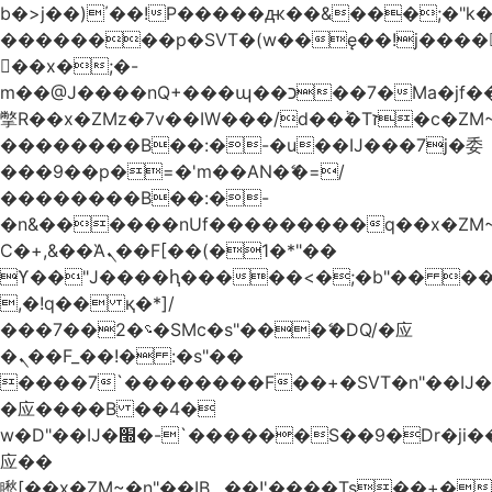
b�>j��)΄��!P�����ԫ��&���;�"k��B
��������p�SVT�(w��ę��!j����
��x�;�-
m��@J����nQ+���պ��כ��7�Ma�jf��J��ͱ4j���Ѳ�
撆R��x�ZMz�7v��IW���/d��ٞ�Тז�c�ZM~�ji�� ߒ��sQz�����Ԡ��DW��3�De�n"��M�+/
��������B��:�-�u��IJ���7j�委
���9��p�=�'m��AN�ޭ�=/
��������B��:�-
�n&������nUf���������q��x�ZM
Ϲ�+,&��Ὰܢ��F[��(�1�*"��
ϒ��"J����ԧ�����<�;�b"�� ���"j����
,�!q�� қ�*]/
���؝�2��7�SMc�s"���ޭ�DQ/�应
�ܢ��F_��!� :�s"��
����7`��������F��+�SVT�n"��IJ�
�应����B ��4�
w�D"��IJ�׭�-`������S��9�Dr�ji��EJ߅��gJ�
应��
矁[��x�ZM~�n"��IB؃��!'����Тѕ��+��(m��IK�ʭ�/|