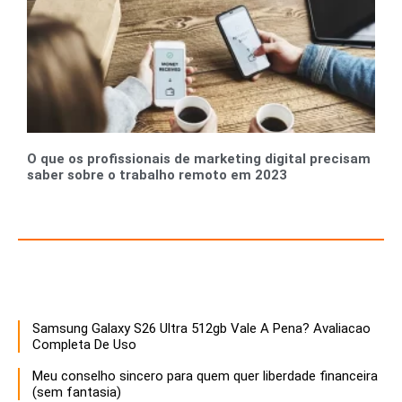
O que os profissionais de marketing digital precisam
saber sobre o trabalho remoto em 2023
Recursos para Empreendedores e Gestores
Samsung Galaxy S26 Ultra 512gb Vale A Pena? Avaliacao
Descubra estratégias infalíveis para empreendedores que buscam maximizar o sucesso e a sustentabilidade de seus negócios. Aprenda a otimizar recursos, inovar e liderar com eficácia!
Completa De Uso
Meu conselho sincero para quem quer liberdade financeira
(sem fantasia)