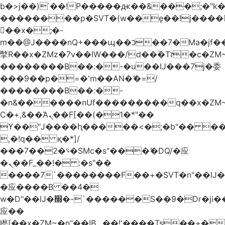
b�>j��)΄��!P�����ԫ��&���;�"k��B
��������p�SVT�(w��ę��!j����
��x�;�-
m��@J����nQ+���պ��כ��7�Ma�jf��J��ͱ4j���Ѳ�
撆R��x�ZMz�7v��IW���/d��ٞ�Тז�c�ZM~�ji�� ߒ��sQz�����Ԡ��DW��3�De�n"��M�+/
��������B��:�-�u��IJ���7j�委
���9��p�=�'m��AN�ޭ�=/
��������B��:�-
�n&������nUf���������q��x�ZM
Ϲ�+,&��Ὰܢ��F[��(�1�*"��
ϒ��"J����ԧ�����<�;�b"�� ���"j����
,�!q�� қ�*]/
���؝�2��7�SMc�s"���ޭ�DQ/�应
�ܢ��F_��!� :�s"��
����7`��������F��+�SVT�n"��IJ�
�应����B ��4�
w�D"��IJ�׭�-`������S��9�Dr�ji��EJ߅��gJ�
应��
矁[��x�ZM~�n"��IB؃��!'����Тѕ��+��(m��IK�ʭ�/|