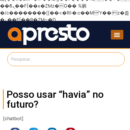
��ϐܢ��F[��x�ZMz�G�� %嬩
�/c��������[[��<�RI:�:c��MΎ��:z�졾
�ܢ��F[��R�ZM~�D
Posso usar “havia” no
futuro?
[chatbot]