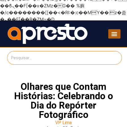
��ϐܢ��F[��x�ZMz�G�� %嬩
�/c��������[[��<�RI:�:c��MΎ��:z�졾
�ܢ��F[��R�ZM~�D
Olhares que Contam
Histórias: Celebrando o
Dia do Repórter
Fotográfico
VP Lima