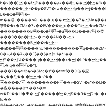
b�>j��)΄��!P�����ԫ��&���;�"k��B
��������p�SVT�(w��ę��!j����
��x�;�-
m��@J����nQ+���պ��כ��7�Ma�jf��J��ͱ4j���Ѳ�
撆R��x�ZMz�7v��IW���/d��ٞ�Тז�c�ZM~�ji�� ߒ��sQz�����Ԡ��DW��3�De�n"��M�+/
��������B��:�-�u��IJ���7j�委
���9��p�=�'m��AN�ޭ�=/
��������B��:�-
�n&������nUf���������q��x�ZM
Ϲ�+,&��Ὰܢ��F[��(�1�*"��
ϒ��"J����ԧ�����<�;�b"�� ���"j����
,�!q�� қ�*]/
���؝�2��7�SMc�s"���ޭ�DQ/�应
�ܢ��F_��!� :�s"��
����7`��������F��+�SVT�n"��IJ�
�应����B ��4�
w�D"��IJ�׭�-`������S��9�Dr�ji��EJ߅��gJ�
应��
矁[��x�ZM~�n"��IB؃��!'����Тѕ��+��(m��IK�ʭ�/|