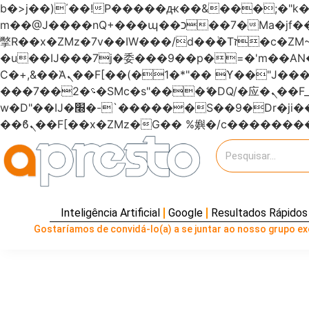
b�>j��)΄��!P�����ԫ��&���;�"k��B�޶�}��������p�SVT�(w��ę��!j�����
m��@J����nQ+���պ��כ��7�Ma�jf��J��ͱ4j���Ѳ�
撆R��x�ZMz�7v��IW���/d��ٞ�Тז�c�ZM~�ji�� ߒ��sQz�����Ԡ��DW��3�De�n"��M�+/��������B��:�-
�u��IJ���7j�委���9��p�=�'m��
Ϲ�+,&��Ὰܢ��F[��(�1�*"�� ϒ��"J����ԧ�����<�;�b"�� ���"j�����ܢ��F[��x� ,�!q�� қ�*]/
���؝�2��7�SMc�s"���ޭ�DQ/�应�ܢ��F_��!� :�s"������7`��������F��+�SVT�n"��IJ����nQ/�应����B ��4�
w�D"��IJ�׭�-`������S��9�Dr�ji��EJ߅��gJ�应��矁[��x�ZM~�n"��IB؃��!'����Тѕ��+��(m��IK�ʭ�/|
Inteligência Artificial
Google
Resultados Rápidos
Gostaríamos de convidá-lo(a) a se juntar ao nosso grupo exc