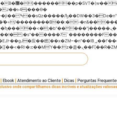
���x�;�-
AN�ޭ�=/��������B��:�-�n&���
��ϐܢ��F[��x�ZMz�G�� %嬩�/c��������[[��<�RI:�:c��MΎ��:z
Ebook
Atendimento ao Cliente
Dicas
Perguntas Frequente
lusivo onde compartilhamos dicas incríveis e atualizações valiosas