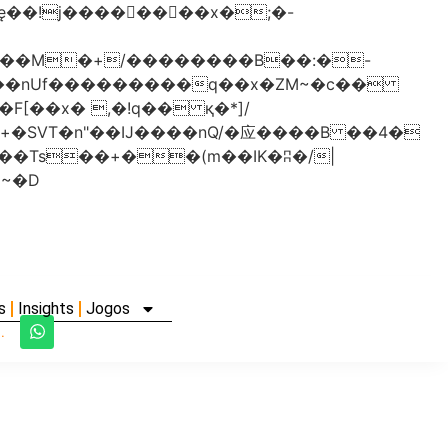
���nUf���������q��x�ZM~�
c��
�졾�ܢ��F[��R�ZM~�D
s
Insights
Jogos
.