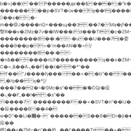
b�>j��)΄��!P�����ԫ��&���;�"k��B
��������p�SVT�(w��ę��!j����
��x�;�-
m��@J����nQ+���պ��כ��7�Ma�jf��J��ͱ4j���Ѳ�
撆R��x�ZMz�7v��IW���/d��ٞ�Тז�c�ZM~�ji�� ߒ��sQz�����Ԡ��DW��3�De�n"��M�+/
��������B��:�-�u��IJ���7j�委
���9��p�=�'m��AN�ޭ�=/
��������B��:�-
�n&������nUf���������q��x�ZM
Ϲ�+,&��Ὰܢ��F[��(�1�*"��
ϒ��"J����ԧ�����<�;�b"�� ���"j����
,�!q�� қ�*]/
���؝�2��7�SMc�s"���ޭ�DQ/�应
�ܢ��F_��!� :�s"��
����7`��������F��+�SVT�n"��IJ�
�应����B ��4�
w�D"��IJ�׭�-`������S��9�Dr�ji��EJ߅��gJ�
应��
矁[��x�ZM~�n"��IB؃��!'����Тѕ��+��(m��IK�ʭ�/|