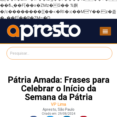
��ϐܢ��F[��x�ZMz�G�� %嬩
�/c��������[[��<�RI:�:c��MΎ��:z�졾
�ܢ��F[��R�ZM~�D
Pátria Amada: Frases para
Celebrar o Início da
Semana da Pátria
VP Lima
Apresto, São Paulo
Criado em:
29/08/2024