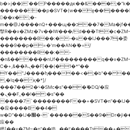
b�>j��)΄��!P�����ԫ��&���;�"k��B
��������p�SVT�(w��ę��!j����
��x�;�-
m��@J����nQ+���պ��כ��7�Ma�jf��J��ͱ4j���Ѳ�
撆R��x�ZMz�7v��IW���/d��ٞ�Тז�c�ZM~�ji�� ߒ��sQz�����Ԡ��DW��3�De�n"��M�+/
��������B��:�-�u��IJ���7j�委
���9��p�=�'m��AN�ޭ�=/
��������B��:�-
�n&������nUf���������q��x�ZM
Ϲ�+,&��Ὰܢ��F[��(�1�*"��
ϒ��"J����ԧ�����<�;�b"�� ���"j����
,�!q�� қ�*]/
���؝�2��7�SMc�s"���ޭ�DQ/�应
�ܢ��F_��!� :�s"��
����7`��������F��+�SVT�n"��IJ�
�应����B ��4�
w�D"��IJ�׭�-`������S��9�Dr�ji��EJ߅��gJ�
应��
矁[��x�ZM~�n"��IB؃��!'����Тѕ��+��(m��IK�ʭ�/|