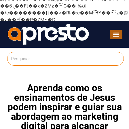
��ϐܢ��F[��x�ZMz�G�� %嬩
�/c��������[[��<�RI:�:c��MΎ��:z�졾
�ܢ��F[��R�ZM~�D
Aprenda como os
ensinamentos de Jesus
podem inspirar e guiar sua
abordagem ao marketing
digital para alcançar