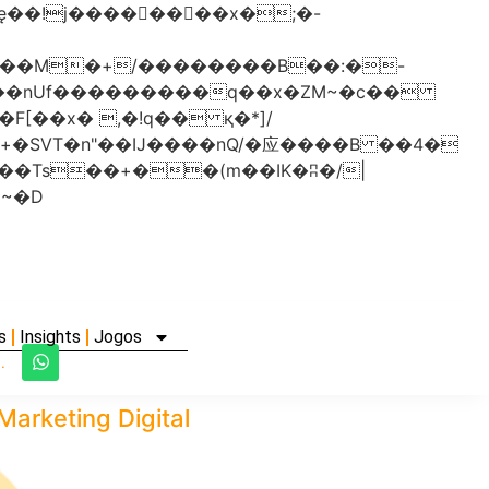
���nUf���������q��x�ZM~�
c��
�졾�ܢ��F[��R�ZM~�D
s
Insights
Jogos
.
arketing Digital