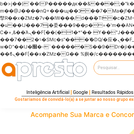
b�>j��)΄��!P�����ԫ��&���;�"k��B�޶�}��������p�SVT�(w��ę��!j�����
m��@J����nQ+���պ��כ��7�Ma�jf��J��ͱ4j���Ѳ�
撆R��x�ZMz�7v��IW���/d��ٞ�Тז�c�ZM~�ji�� ߒ��sQz�����Ԡ��DW��3�De�n"��M�+/��������B��:�-
�u��IJ���7j�委���9��p�=�'m��
Ϲ�+,&��Ὰܢ��F[��(�1�*"�� ϒ��"J����ԧ�����<�;�b"�� ���"j�����ܢ��F[��x� ,�!q�� қ�*]/
���؝�2��7�SMc�s"���ޭ�DQ/�应�ܢ��F_��!� :�s"������7`��������F��+�SVT�n"��IJ����nQ/�应����B ��4�
w�D"��IJ�׭�-`������S��9�Dr�ji��EJ߅��gJ�应��矁[��x�ZM~�n"��IB؃��!'����Тѕ��+��(m��IK�ʭ�/|
Inteligência Artificial
Google
Resultados Rápidos
Gostaríamos de convidá-lo(a) a se juntar ao nosso grupo exc
Acompanhe Sua Marca e Concorrên