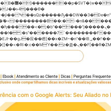
���x�;�-
AN�ޭ�=/��������B��:�-�n&���
��ϐܢ��F[��x�ZMz�G�� %嬩�/c��������[[��<�RI:�:c��MΎ��:z
Ebook
Atendimento ao Cliente
Dicas
Perguntas Frequente
lusivo onde compartilhamos dicas incríveis e atualizações valiosas
cia com o Google Alerts: Seu Aliado no M