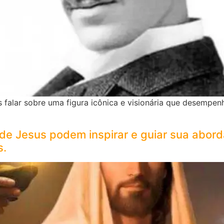
s falar sobre uma figura icônica e visionária que desempe
e Jesus podem inspirar e guiar sua aborda
s.