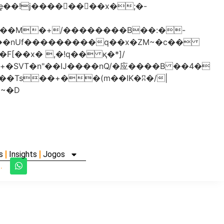
���nUf���������q��x�ZM~�
c��
�졾�ܢ��F[��R�ZM~�D
s
Insights
Jogos
.