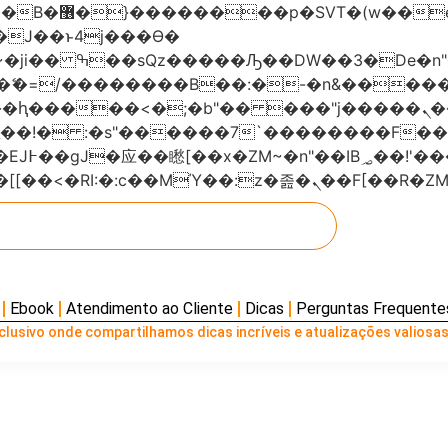
���x�;�-
AN�ޭ�=/��������B��:�-�n&���
��ϐܢ��F[��x�ZMz�G�� %嬩�/c��������[[��<�RI:�:c��MΎ��:z
Ebook
Atendimento ao Cliente
Dicas
Perguntas Frequente
lusivo onde compartilhamos dicas incríveis e atualizações valiosas