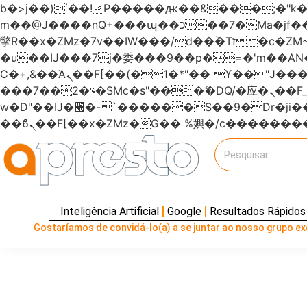
b�>j��)΄��!P�����ԫ��&���;�"k��B�޶�}��������p�SVT�(w��ę��!j�����
m��@J����nQ+���պ��כ��7�Ma�jf��J��ͱ4j���Ѳ�
撆R��x�ZMz�7v��IW���/d��ٞ�Тז�c�ZM~�ji�� ߒ��sQz�����Ԡ��DW��3�De�n"��M�+/��������B��:�-
�u��IJ���7j�委���9��p�=�'m��
Ϲ�+,&��Ὰܢ��F[��(�1�*"�� ϒ��"J����ԧ�����<�;�b"�� ���"j�����ܢ��F[��x� ,�!q�� қ�*]/
���؝�2��7�SMc�s"���ޭ�DQ/�应�ܢ��F_��!� :�s"������7`��������F��+�SVT�n"��IJ����nQ/�应����B ��4�
w�D"��IJ�׭�-`������S��9�Dr�ji��EJ߅��gJ�应��矁[��x�ZM~�n"��IB؃��!'����Тѕ��+��(m��IK�ʭ�/|
Inteligência Artificial
Google
Resultados Rápidos
Gostaríamos de convidá-lo(a) a se juntar ao nosso grupo exc