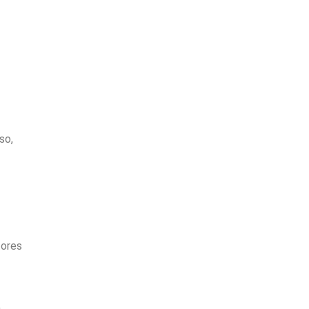
so,
tores
,