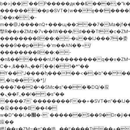
b�>j��)΄��!P�����ԫ��&���;�"k��B
��������p�SVT�(w��ę��!j����
��x�;�-
m��@J����nQ+���պ��כ��7�Ma�jf��J��ͱ4j���Ѳ�
撆R��x�ZMz�7v��IW���/d��ٞ�Тז�c�ZM~�ji�� ߒ��sQz�����Ԡ��DW��3�De�n"��M�+/
��������B��:�-�u��IJ���7j�委
���9��p�=�'m��AN�ޭ�=/
��������B��:�-
�n&������nUf���������q��x�ZM
Ϲ�+,&��Ὰܢ��F[��(�1�*"��
ϒ��"J����ԧ�����<�;�b"�� ���"j����
,�!q�� қ�*]/
���؝�2��7�SMc�s"���ޭ�DQ/�应
�ܢ��F_��!� :�s"��
����7`��������F��+�SVT�n"��IJ�
�应����B ��4�
w�D"��IJ�׭�-`������S��9�Dr�ji��EJ߅��gJ�
应��
矁[��x�ZM~�n"��IB؃��!'����Тѕ��+��(m��IK�ʭ�/|