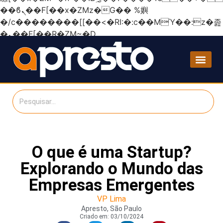
��ϐܢ��F[��x�ZMz�G�� %嬩
�/c��������[[��<�RI:�:c��MΎ��:z�졾
�ܢ��F[��R�ZM~�D
O que é uma Startup?
Explorando o Mundo das
Empresas Emergentes
VP Lima
Apresto, São Paulo
Criado em:
03/10/2024