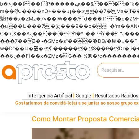
b�>j��)΄��!P�����ԫ��&���;�"k��B�޶�}��������p�SVT�(w��ę��!j�����
m��@J����nQ+���պ��כ��7�Ma�jf��J��ͱ4j���Ѳ�
撆R��x�ZMz�7v��IW���/d��ٞ�Тז�c�ZM~�ji�� ߒ��sQz�����Ԡ��DW��3�De�n"��M�+/��������B��:�-
�u��IJ���7j�委���9��p�=�'m��
Ϲ�+,&��Ὰܢ��F[��(�1�*"�� ϒ��"J����ԧ�����<�;�b"�� ���"j�����ܢ��F[��x� ,�!q�� қ�*]/
���؝�2��7�SMc�s"���ޭ�DQ/�应�ܢ��F_��!� :�s"������7`��������F��+�SVT�n"��IJ����nQ/�应����B ��4�
w�D"��IJ�׭�-`������S��9�Dr�ji��EJ߅��gJ�应��矁[��x�ZM~�n"��IB؃��!'����Тѕ��+��(m��IK�ʭ�/|
Inteligência Artificial
Google
Resultados Rápidos
Gostaríamos de convidá-lo(a) a se juntar ao nosso grupo exc
Como Montar Proposta Comercia