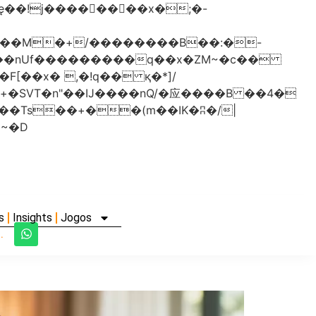
���nUf���������q��x�ZM~�
c��
�졾�ܢ��F[��R�ZM~�D
s
Insights
Jogos
.