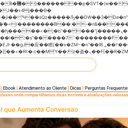
���x�;�-
AN�ޭ�=/��������B��:�-�n&���
��ϐܢ��F[��x�ZMz�G�� %嬩�/c��������[[��<�RI:�:c��MΎ��:z
Ebook
Atendimento ao Cliente
Dicas
Perguntas Frequente
lusivo onde compartilhamos dicas incríveis e atualizações valiosas
l que Aumenta Conversao