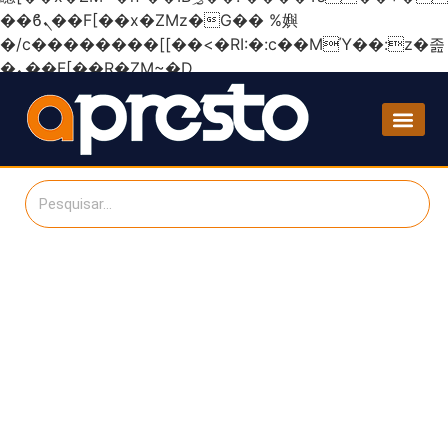
��ϐܢ��F[��x�ZMz�G�� %嬩
�/c��������[[��<�RI:�:c��MΎ��:z�졾
�ܢ��F[��R�ZM~�D