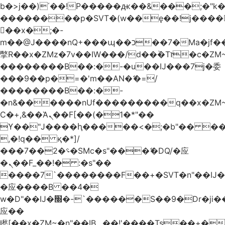
b�>j��)΄��!P�����ԫ��&���;�"k��B
��������p�SVT�(w��ę��!j����
��x�;�-
m��@J����nQ+���պ��כ��7�Ma�jf��J��ͱ4j���Ѳ�
撆R��x�ZMz�7v��IW���/d��ٞ�Тז�c�ZM~�ji�� ߒ��sQz�����Ԡ��DW��3�De�n"��M�+/
��������B��:�-�u��IJ���7j�委
���9��p�=�'m��AN�ޭ�=/
��������B��:�-
�n&������nUf���������q��x�ZM
Ϲ�+,&��Ὰܢ��F[��(�1�*"��
ϒ��"J����ԧ�����<�;�b"�� ���"j����
,�!q�� қ�*]/
���؝�2��7�SMc�s"���ޭ�DQ/�应
�ܢ��F_��!� :�s"��
����7`��������F��+�SVT�n"��IJ�
�应����B ��4�
w�D"��IJ�׭�-`������S��9�Dr�ji��EJ߅��gJ�
应��
矁[��x�ZM~�n"��IB؃��!'����Тѕ��+��(m��IK�ʭ�/|