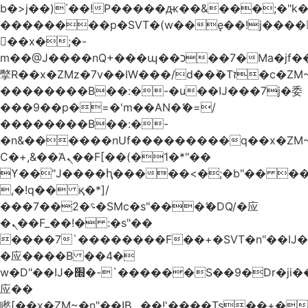
b�>j��)΄��!P�����ԫ��&���;�"k��B
��������p�SVT�(w��ę��!j����
��x�;�-
m��@J����nQ+���պ��כ��7�Ma�jf��J��ͱ4j���Ѳ�
撆R��x�ZMz�7v��IW���/d��ٞ�Тז�c�ZM~�ji�� ߒ��sQz�����Ԡ��DW��3�De�n"��M�+/
��������B��:�-�u��IJ���7j�委
���9��p�=�'m��AN�ޭ�=/
��������B��:�-
�n&������nUf���������q��x�ZM
Ϲ�+,&��Ὰܢ��F[��(�1�*"��
ϒ��"J����ԧ�����<�;�b"�� ���"j����
,�!q�� қ�*]/
���؝�2��7�SMc�s"���ޭ�DQ/�应
�ܢ��F_��!� :�s"��
����7`��������F��+�SVT�n"��IJ�
�应����B ��4�
w�D"��IJ�׭�-`������S��9�Dr�ji��EJ߅��gJ�
应��
矁[��x�ZM~�n"��IB؃��!'����Тѕ��+��(m��IK�ʭ�/|