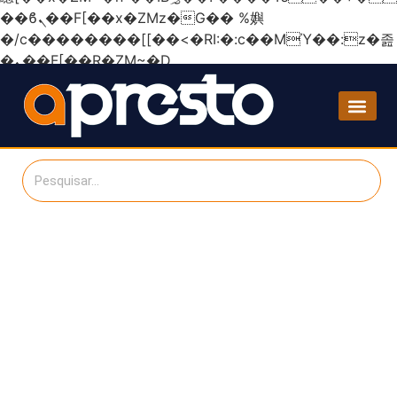
��ϐܢ��F[��x�ZMz�G�� %嬩
�/c��������[[��<�RI:�:c��MΎ��:z�졾
�ܢ��F[��R�ZM~�D