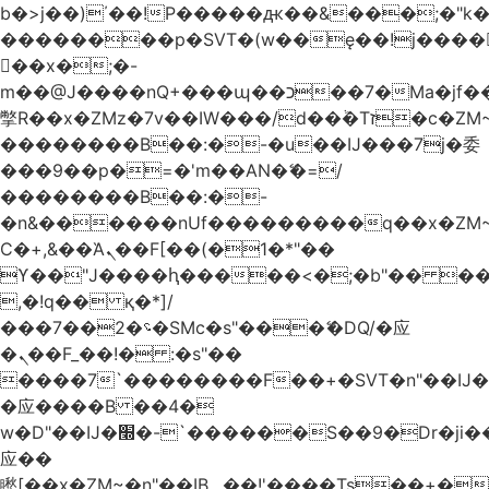
b�>j��)΄��!P�����ԫ��&���;�"k��B
��������p�SVT�(w��ę��!j����
��x�;�-
m��@J����nQ+���պ��כ��7�Ma�jf��J��ͱ4j���Ѳ�
撆R��x�ZMz�7v��IW���/d��ٞ�Тז�c�ZM~�ji�� ߒ��sQz�����Ԡ��DW��3�De�n"��M�+/
��������B��:�-�u��IJ���7j�委
���9��p�=�'m��AN�ޭ�=/
��������B��:�-
�n&������nUf���������q��x�ZM
Ϲ�+,&��Ὰܢ��F[��(�1�*"��
ϒ��"J����ԧ�����<�;�b"�� ���"j����
,�!q�� қ�*]/
���؝�2��7�SMc�s"���ޭ�DQ/�应
�ܢ��F_��!� :�s"��
����7`��������F��+�SVT�n"��IJ�
�应����B ��4�
w�D"��IJ�׭�-`������S��9�Dr�ji��EJ߅��gJ�
应��
矁[��x�ZM~�n"��IB؃��!'����Тѕ��+��(m��IK�ʭ�/|