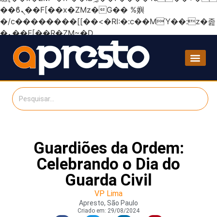
��ϐܢ��F[��x�ZMz�G�� %嬩
�/c��������[[��<�RI:�:c��MΎ��:z�졾
�ܢ��F[��R�ZM~�D
Guardiões da Ordem:
Celebrando o Dia do
Guarda Civil
VP Lima
Apresto, São Paulo
Criado em:
29/08/2024