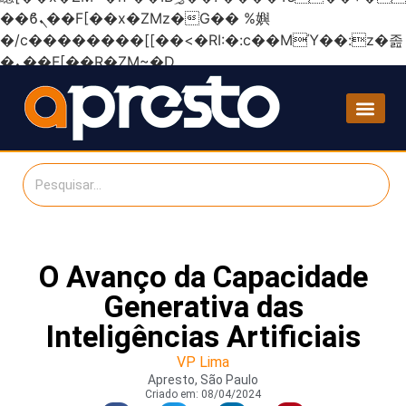
��ϐܢ��F[��x�ZMz�G�� %嬩
�/c��������[[��<�RI:�:c��MΎ��:z�졾
�ܢ��F[��R�ZM~�D
O Avanço da Capacidade
Generativa das
Inteligências Artificiais
VP Lima
Apresto, São Paulo
Criado em:
08/04/2024