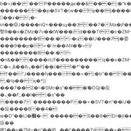
b�>j��)΄��!P�����ԫ��&���;�"k��B
��������p�SVT�(w��ę��!j����
��x�;�-
m��@J����nQ+���պ��כ��7�Ma�jf��J��ͱ4j���Ѳ�
撆R��x�ZMz�7v��IW���/d��ٞ�Тז�c�ZM~�ji�� ߒ��sQz�����Ԡ��DW��3�De�n"��M�+/
��������B��:�-�u��IJ���7j�委
���9��p�=�'m��AN�ޭ�=/
��������B��:�-
�n&������nUf���������q��x�ZM
Ϲ�+,&��Ὰܢ��F[��(�1�*"��
ϒ��"J����ԧ�����<�;�b"�� ���"j����
,�!q�� қ�*]/
���؝�2��7�SMc�s"���ޭ�DQ/�应
�ܢ��F_��!� :�s"��
����7`��������F��+�SVT�n"��IJ�
�应����B ��4�
w�D"��IJ�׭�-`������S��9�Dr�ji��EJ߅��gJ�
应��
矁[��x�ZM~�n"��IB؃��!'����Тѕ��+��(m��IK�ʭ�/|