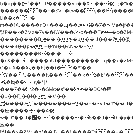
b�>j��)΄��!P�����ԫ��&���;�"k��B
��������p�SVT�(w��ę��!j����
��x�;�-
m��@J����nQ+���պ��כ��7�Ma�jf��J��ͱ4j���Ѳ�
撆R��x�ZMz�7v��IW���/d��ٞ�Тז�c�ZM~�ji�� ߒ��sQz�����Ԡ��DW��3�De�n"��M�+/
��������B��:�-�u��IJ���7j�委
���9��p�=�'m��AN�ޭ�=/
��������B��:�-
�n&������nUf���������q��x�ZM
Ϲ�+,&��Ὰܢ��F[��(�1�*"��
ϒ��"J����ԧ�����<�;�b"�� ���"j����
,�!q�� қ�*]/
���؝�2��7�SMc�s"���ޭ�DQ/�应
�ܢ��F_��!� :�s"��
����7`��������F��+�SVT�n"��IJ�
�应����B ��4�
w�D"��IJ�׭�-`������S��9�Dr�ji��EJ߅��gJ�
应��
矁[��x�ZM~�n"��IB؃��!'����Тѕ��+��(m��IK�ʭ�/|