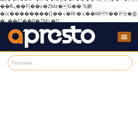
��ϐܢ��F[��x�ZMz�G�� %嬩
�/c��������[[��<�RI:�:c��MΎ��:z�졾
�ܢ��F[��R�ZM~�D