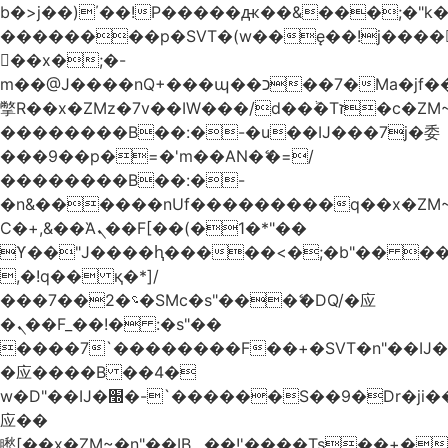
b�>j��)΄��!P�����ԫ��&���;�"k��B
��������p�SVT�(w��ę��!j����
��x�;�-
m��@J����nQ+���պ��כ��7�Ma�jf��J��ͱ4j���Ѳ�
撆R��x�ZMz�7v��IW���/d��ٞ�Тז�c�ZM~�ji�� ߒ��sQz�����Ԡ��DW��3�De�n"��M�+/
��������B��:�-�u��IJ���7j�委
���9��p�=�'m��AN�ޭ�=/
��������B��:�-
�n&������nUf���������q��x�ZM
Ϲ�+,&��Ὰܢ��F[��(�1�*"��
ϒ��"J����ԧ�����<�;�b"�� ���"j����
,�!q�� қ�*]/
���؝�2��7�SMc�s"���ޭ�DQ/�应
�ܢ��F_��!� :�s"��
����7`��������F��+�SVT�n"��IJ�
�应����B ��4�
w�D"��IJ�׭�-`������S��9�Dr�ji��EJ߅��gJ�
应��
矁[��x�ZM~�n"��IB؃��!'����Тѕ��+��(m��IK�ʭ�/|