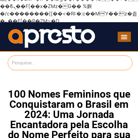
��ϐܢ��F[��x�ZMz�G�� %嬩
�/c��������[[��<�RI:�:c��MΎ��:z�졾
�ܢ��F[��R�ZM~�D
100 Nomes Femininos que
Conquistaram o Brasil em
2024: Uma Jornada
Encantadora pela Escolha
do Nome Perfeito para sua