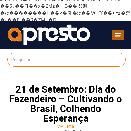
��ϐܢ��F[��x�ZMz�G�� %嬩
�/c��������[[��<�RI:�:c��MΎ��:z�졾
�ܢ��F[��R�ZM~�D
21 de Setembro: Dia do
Fazendeiro – Cultivando o
Brasil, Colhendo
Esperança
VP Lima