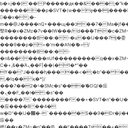
b�>j��)΄��!P�����ԫ��&���;�"k��B
��������p�SVT�(w��ę��!j����
��x�;�-
m��@J����nQ+���պ��כ��7�Ma�jf��J��ͱ4j���Ѳ�
撆R��x�ZMz�7v��IW���/d��ٞ�Тז�c�ZM~�ji�� ߒ��sQz�����Ԡ��DW��3�De�n"��M�+/
��������B��:�-�u��IJ���7j�委
���9��p�=�'m��AN�ޭ�=/
��������B��:�-
�n&������nUf���������q��x�ZM
Ϲ�+,&��Ὰܢ��F[��(�1�*"��
ϒ��"J����ԧ�����<�;�b"�� ���"j����
,�!q�� қ�*]/
���؝�2��7�SMc�s"���ޭ�DQ/�应
�ܢ��F_��!� :�s"��
����7`��������F��+�SVT�n"��IJ�
�应����B ��4�
w�D"��IJ�׭�-`������S��9�Dr�ji��EJ߅��gJ�
应��
矁[��x�ZM~�n"��IB؃��!'����Тѕ��+��(m��IK�ʭ�/|