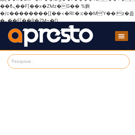
��ϐܢ��F[��x�ZMz�G�� %嬩
�/c��������[[��<�RI:�:c��MΎ��:z�졾
�ܢ��F[��R�ZM~�D