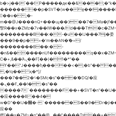
b�>j��)΄��!P�����ԫ��&���;�"k��B
��������p�SVT�(w��ę��!j����
��x�;�-
m��@J����nQ+���պ��כ��7�Ma�jf��J��ͱ4j���Ѳ�
撆R��x�ZMz�7v��IW���/d��ٞ�Тז�c�ZM~�ji�� ߒ��sQz�����Ԡ��DW��3�De�n"��M�+/
��������B��:�-�u��IJ���7j�委
���9��p�=�'m��AN�ޭ�=/
��������B��:�-
�n&������nUf���������q��x�ZM
Ϲ�+,&��Ὰܢ��F[��(�1�*"��
ϒ��"J����ԧ�����<�;�b"�� ���"j����
,�!q�� қ�*]/
���؝�2��7�SMc�s"���ޭ�DQ/�应
�ܢ��F_��!� :�s"��
����7`��������F��+�SVT�n"��IJ�
�应����B ��4�
w�D"��IJ�׭�-`������S��9�Dr�ji��EJ߅��gJ�
应��
矁[��x�ZM~�n"��IB؃��!'����Тѕ��+��(m��IK�ʭ�/|