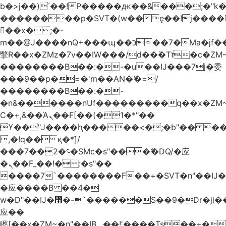
b�>j��)΄��!P�����ԫ��&���;�"k��B
��������p�SVT�(w��ę��!j����
��x�;�-
m��@J����nQ+���պ��כ��7�Ma�jf��J��ͱ4j���Ѳ�
撆R��x�ZMz�7v��IW���/d��ٞ�Тז�c�ZM~�ji�� ߒ��sQz�����Ԡ��DW��3�De�n"��M�+/
��������B��:�-�u��IJ���7j�委
���9��p�=�'m��AN�ޭ�=/
��������B��:�-
�n&������nUf���������q��x�ZM
Ϲ�+,&��Ὰܢ��F[��(�1�*"��
ϒ��"J����ԧ�����<�;�b"�� ���"j����
,�!q�� қ�*]/
���؝�2��7�SMc�s"���ޭ�DQ/�应
�ܢ��F_��!� :�s"��
����7`��������F��+�SVT�n"��IJ�
�应����B ��4�
w�D"��IJ�׭�-`������S��9�Dr�ji��EJ߅��gJ�
应��
矁[��x�ZM~�n"��IB؃��!'����Тѕ��+��(m��IK�ʭ�/|