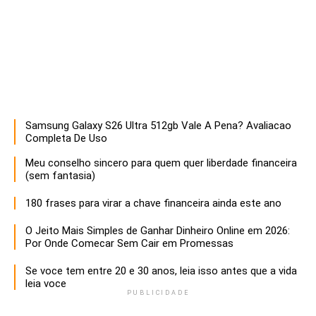
Samsung Galaxy S26 Ultra 512gb Vale A Pena? Avaliacao
Descubra estratégias infalíveis para empreendedores que buscam maximizar o sucesso e a sustentabilidade de seus negócios. Aprenda a otimizar recursos, inovar e liderar com eficácia!
Completa De Uso
Meu conselho sincero para quem quer liberdade financeira
(sem fantasia)
180 frases para virar a chave financeira ainda este ano
O Jeito Mais Simples de Ganhar Dinheiro Online em 2026:
Por Onde Comecar Sem Cair em Promessas
Se voce tem entre 20 e 30 anos, leia isso antes que a vida
leia voce
PUBLICIDADE