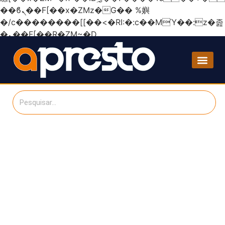
��ϐܢ��F[��x�ZMz�G�� %嬩
�/c��������[[��<�RI:�:c��MΎ��:z�졾
�ܢ��F[��R�ZM~�D