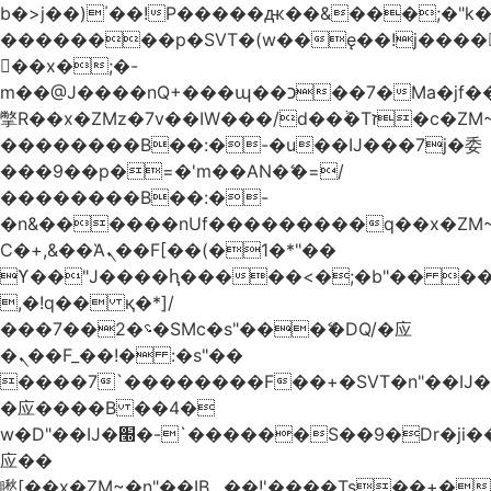
b�>j��)΄��!P�����ԫ��&���;�"k��B
��������p�SVT�(w��ę��!j����
��x�;�-
m��@J����nQ+���պ��כ��7�Ma�jf��J��ͱ4j���Ѳ�
撆R��x�ZMz�7v��IW���/d��ٞ�Тז�c�ZM~�ji�� ߒ��sQz�����Ԡ��DW��3�De�n"��M�+/
��������B��:�-�u��IJ���7j�委
���9��p�=�'m��AN�ޭ�=/
��������B��:�-
�n&������nUf���������q��x�ZM
Ϲ�+,&��Ὰܢ��F[��(�1�*"��
ϒ��"J����ԧ�����<�;�b"�� ���"j����
,�!q�� қ�*]/
���؝�2��7�SMc�s"���ޭ�DQ/�应
�ܢ��F_��!� :�s"��
����7`��������F��+�SVT�n"��IJ�
�应����B ��4�
w�D"��IJ�׭�-`������S��9�Dr�ji��EJ߅��gJ�
应��
矁[��x�ZM~�n"��IB؃��!'����Тѕ��+��(m��IK�ʭ�/|