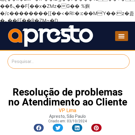
��ϐܢ��F[��x�ZMz�G�� %嬩
�/c��������[[��<�RI:�:c��MΎ��:z�졾
�ܢ��F[��R�ZM~�D
Resolução de problemas
no Atendimento ao Cliente
VP Lima
Apresto, São Paulo
Criado em:
03/10/2024