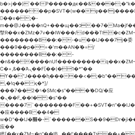
b�>j��)΄��!P�����ԫ��&���;�"k��B
��������p�SVT�(w��ę��!j����
��x�;�-
m��@J����nQ+���պ��כ��7�Ma�jf��J��ͱ4j���Ѳ�
撆R��x�ZMz�7v��IW���/d��ٞ�Тז�c�ZM~�ji�� ߒ��sQz�����Ԡ��DW��3�De�n"��M�+/
��������B��:�-�u��IJ���7j�委
���9��p�=�'m��AN�ޭ�=/
��������B��:�-
�n&������nUf���������q��x�ZM
Ϲ�+,&��Ὰܢ��F[��(�1�*"��
ϒ��"J����ԧ�����<�;�b"�� ���"j����
,�!q�� қ�*]/
���؝�2��7�SMc�s"���ޭ�DQ/�应
�ܢ��F_��!� :�s"��
����7`��������F��+�SVT�n"��IJ�
�应����B ��4�
w�D"��IJ�׭�-`������S��9�Dr�ji��EJ߅��gJ�
应��
矁[��x�ZM~�n"��IB؃��!'����Тѕ��+��(m��IK�ʭ�/|