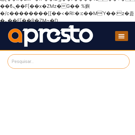
��ϐܢ��F[��x�ZMz�G�� %嬩
�/c��������[[��<�RI:�:c��MΎ��:z�졾
�ܢ��F[��R�ZM~�D