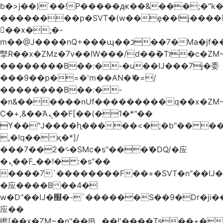
b�>j��)΄��!P�����ԫ��&���;�"k��B
��������p�SVT�(w��ę��!j����
��x�;�-
m��@J����nQ+���պ��כ��7�Ma�jf��J��ͱ4j���Ѳ�
撆R��x�ZMz�7v��IW���/d��ٞ�Тז�c�ZM~�ji�� ߒ��sQz�����Ԡ��DW��3�De�n"��M�+/
��������B��:�-�u��IJ���7j�委
���9��p�=�'m��AN�ޭ�=/
��������B��:�-
�n&������nUf���������q��x�ZM
Ϲ�+,&��Ὰܢ��F[��(�1�*"��
ϒ��"J����ԧ�����<�;�b"�� ���"j����
,�!q�� қ�*]/
���؝�2��7�SMc�s"���ޭ�DQ/�应
�ܢ��F_��!� :�s"��
����7`��������F��+�SVT�n"��IJ�
�应����B ��4�
w�D"��IJ�׭�-`������S��9�Dr�ji��EJ߅��gJ�
应��
矁[��x�ZM~�n"��IB؃��!'����Тѕ��+��(m��IK�ʭ�/|