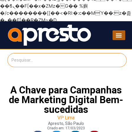
��ϐܢ��F[��x�ZMz�G�� %嬩
�/c��������[[��<�RI:�:c��MΎ��:z�졾
�ܢ��F[��R�ZM~�D
A Chave para Campanhas
de Marketing Digital Bem-
sucedidas
VP Lima
Apresto, São Paulo
Criado em:
17/03/2023