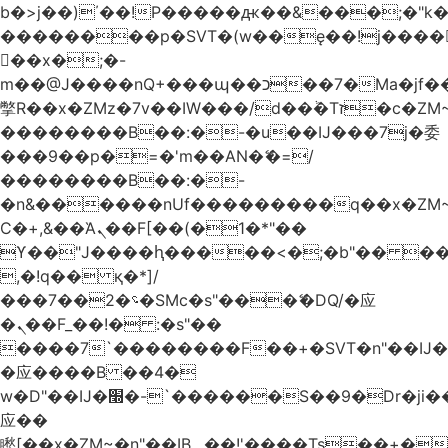
b�>j��)΄��!P�����ԫ��&���;�"k��B
��������p�SVT�(w��ę��!j����
��x�;�-
m��@J����nQ+���պ��כ��7�Ma�jf��J��ͱ4j���Ѳ�
撆R��x�ZMz�7v��IW���/d��ٞ�Тז�c�ZM~�ji�� ߒ��sQz�����Ԡ��DW��3�De�n"��M�+/
��������B��:�-�u��IJ���7j�委
���9��p�=�'m��AN�ޭ�=/
��������B��:�-
�n&������nUf���������q��x�ZM
Ϲ�+,&��Ὰܢ��F[��(�1�*"��
ϒ��"J����ԧ�����<�;�b"�� ���"j����
,�!q�� қ�*]/
���؝�2��7�SMc�s"���ޭ�DQ/�应
�ܢ��F_��!� :�s"��
����7`��������F��+�SVT�n"��IJ�
�应����B ��4�
w�D"��IJ�׭�-`������S��9�Dr�ji��EJ߅��gJ�
应��
矁[��x�ZM~�n"��IB؃��!'����Тѕ��+��(m��IK�ʭ�/|