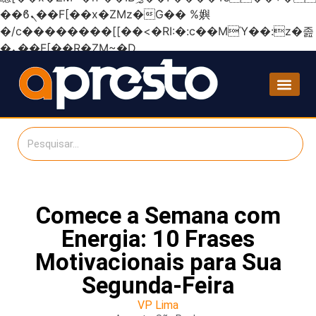
��ϐܢ��F[��x�ZMz�G�� %嬩
�/c��������[[��<�RI:�:c��MΎ��:z�졾
�ܢ��F[��R�ZM~�D
Comece a Semana com
Energia: 10 Frases
Motivacionais para Sua
Segunda-Feira
VP Lima