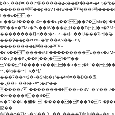
b�>j��)΄��!P�����ԫ��&���;�"k��B
��������p�SVT�(w��ę��!j����
��x�;�-
m��@J����nQ+���պ��כ��7�Ma�jf��J��ͱ4j���Ѳ�
撆R��x�ZMz�7v��IW���/d��ٞ�Тז�c�ZM~�ji�� ߒ��sQz�����Ԡ��DW��3�De�n"��M�+/
��������B��:�-�u��IJ���7j�委
���9��p�=�'m��AN�ޭ�=/
��������B��:�-
�n&������nUf���������q��x�ZM
Ϲ�+,&��Ὰܢ��F[��(�1�*"��
ϒ��"J����ԧ�����<�;�b"�� ���"j����
,�!q�� қ�*]/
���؝�2��7�SMc�s"���ޭ�DQ/�应
�ܢ��F_��!� :�s"��
����7`��������F��+�SVT�n"��IJ�
�应����B ��4�
w�D"��IJ�׭�-`������S��9�Dr�ji��EJ߅��gJ�
应��
矁[��x�ZM~�n"��IB؃��!'����Тѕ��+��(m��IK�ʭ�/|