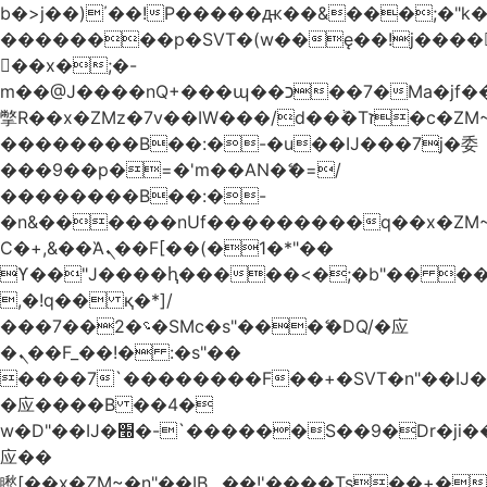
b�>j��)΄��!P�����ԫ��&���;�"k��B
��������p�SVT�(w��ę��!j����
��x�;�-
m��@J����nQ+���պ��כ��7�Ma�jf��J��ͱ4j���Ѳ�
撆R��x�ZMz�7v��IW���/d��ٞ�Тז�c�ZM~�ji�� ߒ��sQz�����Ԡ��DW��3�De�n"��M�+/
��������B��:�-�u��IJ���7j�委
���9��p�=�'m��AN�ޭ�=/
��������B��:�-
�n&������nUf���������q��x�ZM
Ϲ�+,&��Ὰܢ��F[��(�1�*"��
ϒ��"J����ԧ�����<�;�b"�� ���"j����
,�!q�� қ�*]/
���؝�2��7�SMc�s"���ޭ�DQ/�应
�ܢ��F_��!� :�s"��
����7`��������F��+�SVT�n"��IJ�
�应����B ��4�
w�D"��IJ�׭�-`������S��9�Dr�ji��EJ߅��gJ�
应��
矁[��x�ZM~�n"��IB؃��!'����Тѕ��+��(m��IK�ʭ�/|