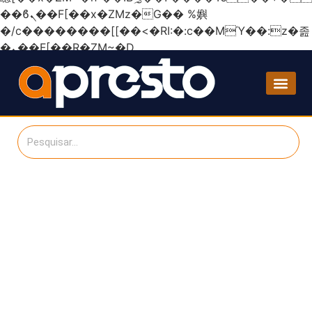
��ϐܢ��F[��x�ZMz�G�� %嬩
�/c��������[[��<�RI:�:c��MΎ��:z�졾
�ܢ��F[��R�ZM~�D