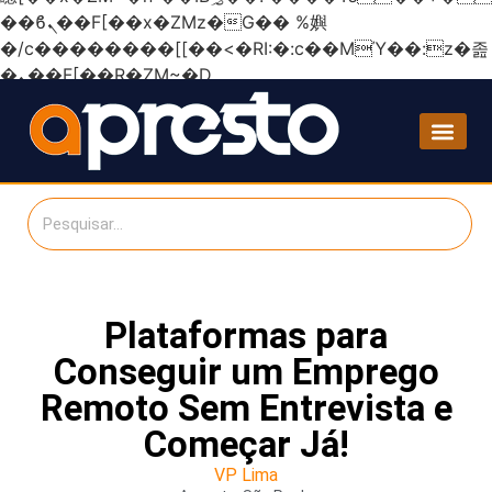
��ϐܢ��F[��x�ZMz�G�� %嬩
�/c��������[[��<�RI:�:c��MΎ��:z�졾
�ܢ��F[��R�ZM~�D
Plataformas para
Conseguir um Emprego
Remoto Sem Entrevista e
Começar Já!
VP Lima