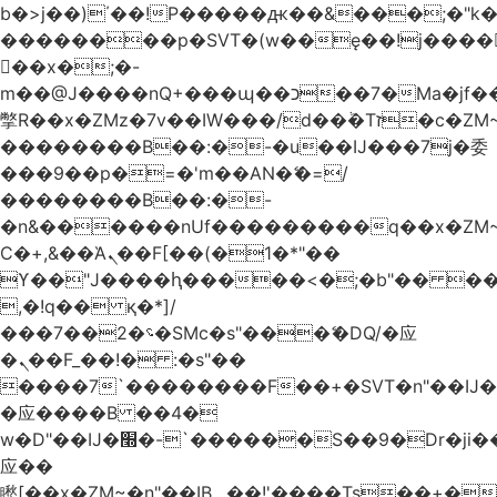
b�>j��)΄��!P�����ԫ��&���;�"k��B
��������p�SVT�(w��ę��!j����
��x�;�-
m��@J����nQ+���պ��כ��7�Ma�jf��J��ͱ4j���Ѳ�
撆R��x�ZMz�7v��IW���/d��ٞ�Тז�c�ZM~�ji�� ߒ��sQz�����Ԡ��DW��3�De�n"��M�+/
��������B��:�-�u��IJ���7j�委
���9��p�=�'m��AN�ޭ�=/
��������B��:�-
�n&������nUf���������q��x�ZM
Ϲ�+,&��Ὰܢ��F[��(�1�*"��
ϒ��"J����ԧ�����<�;�b"�� ���"j����
,�!q�� қ�*]/
���؝�2��7�SMc�s"���ޭ�DQ/�应
�ܢ��F_��!� :�s"��
����7`��������F��+�SVT�n"��IJ�
�应����B ��4�
w�D"��IJ�׭�-`������S��9�Dr�ji��EJ߅��gJ�
应��
矁[��x�ZM~�n"��IB؃��!'����Тѕ��+��(m��IK�ʭ�/|