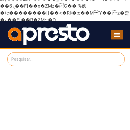
��ϐܢ��F[��x�ZMz�G�� %嬩
�/c��������[[��<�RI:�:c��MΎ��:z�졾
�ܢ��F[��R�ZM~�D