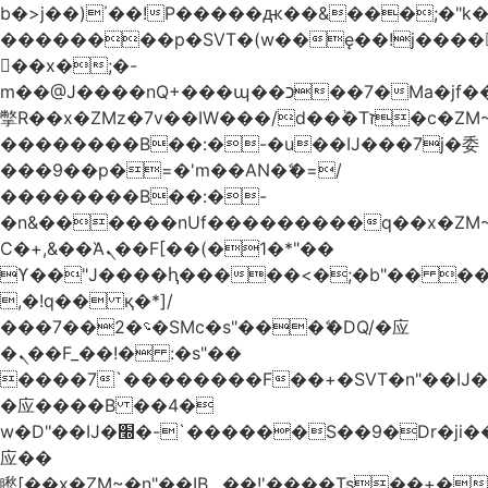
b�>j��)΄��!P�����ԫ��&���;�"k��B
��������p�SVT�(w��ę��!j����
��x�;�-
m��@J����nQ+���պ��כ��7�Ma�jf��J��ͱ4j���Ѳ�
撆R��x�ZMz�7v��IW���/d��ٞ�Тז�c�ZM~�ji�� ߒ��sQz�����Ԡ��DW��3�De�n"��M�+/
��������B��:�-�u��IJ���7j�委
���9��p�=�'m��AN�ޭ�=/
��������B��:�-
�n&������nUf���������q��x�ZM
Ϲ�+,&��Ὰܢ��F[��(�1�*"��
ϒ��"J����ԧ�����<�;�b"�� ���"j����
,�!q�� қ�*]/
���؝�2��7�SMc�s"���ޭ�DQ/�应
�ܢ��F_��!� :�s"��
����7`��������F��+�SVT�n"��IJ�
�应����B ��4�
w�D"��IJ�׭�-`������S��9�Dr�ji��EJ߅��gJ�
应��
矁[��x�ZM~�n"��IB؃��!'����Тѕ��+��(m��IK�ʭ�/|