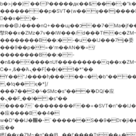
b�>j��)΄��!P�����ԫ��&���;�"k��B
��������p�SVT�(w��ę��!j����
��x�;�-
m��@J����nQ+���պ��כ��7�Ma�jf��J��ͱ4j���Ѳ�
撆R��x�ZMz�7v��IW���/d��ٞ�Тז�c�ZM~�ji�� ߒ��sQz�����Ԡ��DW��3�De�n"��M�+/
��������B��:�-�u��IJ���7j�委
���9��p�=�'m��AN�ޭ�=/
��������B��:�-
�n&������nUf���������q��x�ZM
Ϲ�+,&��Ὰܢ��F[��(�1�*"��
ϒ��"J����ԧ�����<�;�b"�� ���"j����
,�!q�� қ�*]/
���؝�2��7�SMc�s"���ޭ�DQ/�应
�ܢ��F_��!� :�s"��
����7`��������F��+�SVT�n"��IJ�
�应����B ��4�
w�D"��IJ�׭�-`������S��9�Dr�ji��EJ߅��gJ�
应��
矁[��x�ZM~�n"��IB؃��!'����Тѕ��+��(m��IK�ʭ�/|