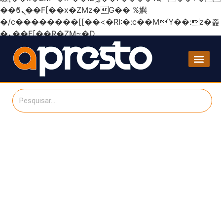
��ϐܢ��F[��x�ZMz�G�� %嬩
�/c��������[[��<�RI:�:c��MΎ��:z�졾
�ܢ��F[��R�ZM~�D