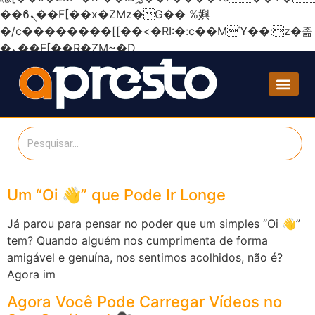
��ϐܢ��F[��x�ZMz�G�� %嬩
�/c��������[[��<�RI:�:c��MΎ��:z�졾
�ܢ��F[��R�ZM~�D
Um “Oi 👋” que Pode Ir Longe
Já parou para pensar no poder que um simples “Oi 👋”
tem? Quando alguém nos cumprimenta de forma
amigável e genuína, nos sentimos acolhidos, não é?
Agora im
Agora Você Pode Carregar Vídeos no