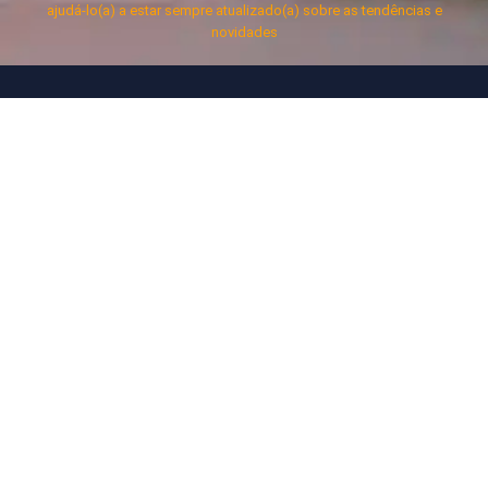
ajudá-lo(a) a estar sempre atualizado(a) sobre as tendências e
novidades