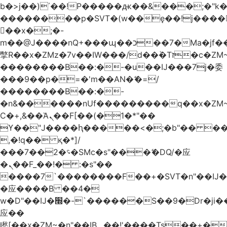
b�>j��)΄��!P�����ԫ��&���;�"k��B
��������p�SVT�(w��ę��!j����
��x�;�-
m��@J����nQ+���պ��כ��7�Ma�jf��J��ͱ4j���Ѳ�
撆R��x�ZMz�7v��IW���/d��ٞ�Тז�c�ZM~�ji�� ߒ��sQz�����Ԡ��DW��3�De�n"��M�+/
��������B��:�-�u��IJ���7j�委
���9��p�=�'m��AN�ޭ�=/
��������B��:�-
�n&������nUf���������q��x�ZM
Ϲ�+,&��Ὰܢ��F[��(�1�*"��
ϒ��"J����ԧ�����<�;�b"�� ���"j����
,�!q�� қ�*]/
���؝�2��7�SMc�s"���ޭ�DQ/�应
�ܢ��F_��!� :�s"��
����7`��������F��+�SVT�n"��IJ�
�应����B ��4�
w�D"��IJ�׭�-`������S��9�Dr�ji��EJ߅��gJ�
应��
矁[��x�ZM~�n"��IB؃��!'����Тѕ��+��(m��IK�ʭ�/|