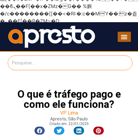
��ϐܢ��F[��x�ZMz�G�� %嬩
�/c��������[[��<�RI:�:c��MΎ��:z�졾
�ܢ��F[��R�ZM~�D
O que é tráfego pago e
como ele funciona?
VP Lima
Apresto, São Paulo
Criado em:
22/01/2025