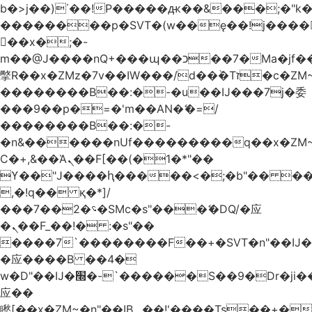
b�>j��)΄��!P�����ԫ��&���;�"k��B
��������p�SVT�(w��ę��!j����
��x�;�-
m��@J����nQ+���պ��כ��7�Ma�jf��J��ͱ4j���Ѳ�
撆R��x�ZMz�7v��IW���/d��ٞ�Тז�c�ZM~�ji�� ߒ��sQz�����Ԡ��DW��3�De�n"��M�+/
��������B��:�-�u��IJ���7j�委
���9��p�=�'m��AN�ޭ�=/
��������B��:�-
�n&������nUf���������q��x�ZM
Ϲ�+,&��Ὰܢ��F[��(�1�*"��
ϒ��"J����ԧ�����<�;�b"�� ���"j����
,�!q�� қ�*]/
���؝�2��7�SMc�s"���ޭ�DQ/�应
�ܢ��F_��!� :�s"��
����7`��������F��+�SVT�n"��IJ�
�应����B ��4�
w�D"��IJ�׭�-`������S��9�Dr�ji��EJ߅��gJ�
应��
矁[��x�ZM~�n"��IB؃��!'����Тѕ��+��(m��IK�ʭ�/|