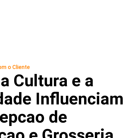
m o Cliente
 Cultura e a
dade Influenciam
cepcao de
cao e Grosseria