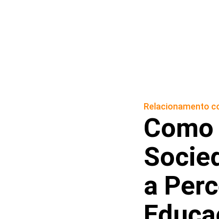
Relacionamento co
Como a
Socie
a Per
Educa