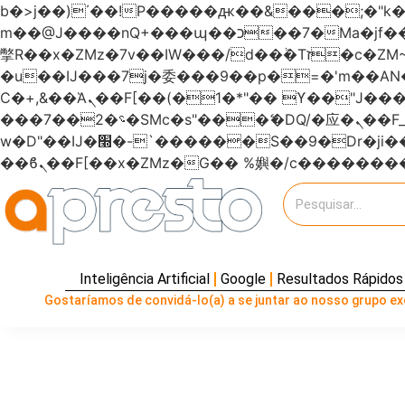
b�>j��)΄��!P�����ԫ��&���;�"k��B�޶�}��������p�SVT�(w��ę��!j�����
m��@J����nQ+���պ��כ��7�Ma�jf��J��ͱ4j���Ѳ�
撆R��x�ZMz�7v��IW���/d��ٞ�Тז�c�ZM~�ji�� ߒ��sQz�����Ԡ��DW��3�De�n"��M�+/��������B��:�-
�u��IJ���7j�委���9��p�=�'m��
Ϲ�+,&��Ὰܢ��F[��(�1�*"�� ϒ��"J����ԧ�����<�;�b"�� ���"j�����ܢ��F[��x� ,�!q�� қ�*]/
���؝�2��7�SMc�s"���ޭ�DQ/�应�ܢ��F_��!� :�s"������7`��������F��+�SVT�n"��IJ����nQ/�应����B ��4�
w�D"��IJ�׭�-`������S��9�Dr�ji��EJ߅��gJ�应��矁[��x�ZM~�n"��IB؃��!'����Тѕ��+��(m��IK�ʭ�/|
Inteligência Artificial
Google
Resultados Rápidos
Gostaríamos de convidá-lo(a) a se juntar ao nosso grupo exc