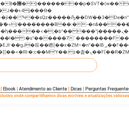
���x�;�-
AN�ޭ�=/��������B��:�-�n&���
��ϐܢ��F[��x�ZMz�G�� %嬩�/c��������[[��<�RI:�:c��MΎ��:z
Ebook
Atendimento ao Cliente
Dicas
Perguntas Frequente
lusivo onde compartilhamos dicas incríveis e atualizações valiosas