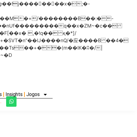
���nUf���������q��x�ZM~�
c��
�졾�ܢ��F[��R�ZM~�D
s
Insights
Jogos
.