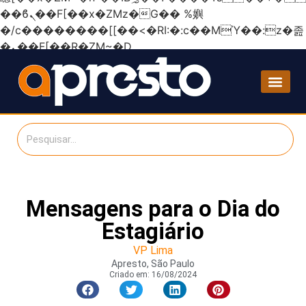
��ϐܢ��F[��x�ZMz�G�� %嬩
�/c��������[[��<�RI:�:c��MΎ��:z�졾
�ܢ��F[��R�ZM~�D
Mensagens para o Dia do
Estagiário
VP Lima
Apresto, São Paulo
Criado em:
16/08/2024