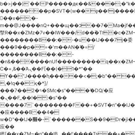
b�>j��)΄��!P�����ԫ��&���;�"k��B
��������p�SVT�(w��ę��!j����
��x�;�-
m��@J����nQ+���պ��כ��7�Ma�jf��J��ͱ4j���Ѳ�
撆R��x�ZMz�7v��IW���/d��ٞ�Тז�c�ZM~�ji�� ߒ��sQz�����Ԡ��DW��3�De�n"��M�+/
��������B��:�-�u��IJ���7j�委
���9��p�=�'m��AN�ޭ�=/
��������B��:�-
�n&������nUf���������q��x�ZM
Ϲ�+,&��Ὰܢ��F[��(�1�*"��
ϒ��"J����ԧ�����<�;�b"�� ���"j����
,�!q�� қ�*]/
���؝�2��7�SMc�s"���ޭ�DQ/�应
�ܢ��F_��!� :�s"��
����7`��������F��+�SVT�n"��IJ�
�应����B ��4�
w�D"��IJ�׭�-`������S��9�Dr�ji��EJ߅��gJ�
应��
矁[��x�ZM~�n"��IB؃��!'����Тѕ��+��(m��IK�ʭ�/|