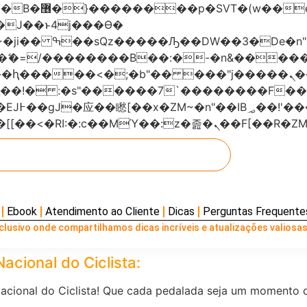
���x�;�-
AN�ޭ�=/��������B��:�-�n&���
��ϐܢ��F[��x�ZMz�G�� %嬩�/c��������[[��<�RI:�:c��MΎ��:z
Ebook
Atendimento ao Cliente
Dicas
Perguntas Frequente
lusivo onde compartilhamos dicas incríveis e atualizações valiosas
cional do Ciclista:
Nacional do Ciclista! Que cada pedalada seja um momento d