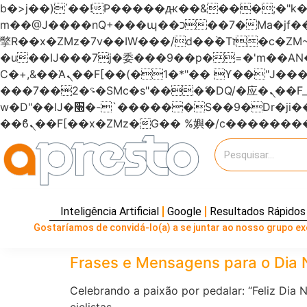
b�>j��)΄��!P�����ԫ��&���;�"k��B�޶�}��������p�SVT�(w��ę��!j�����
m��@J����nQ+���պ��כ��7�Ma�jf��J��ͱ4j���Ѳ�
撆R��x�ZMz�7v��IW���/d��ٞ�Тז�c�ZM~�ji�� ߒ��sQz�����Ԡ��DW��3�De�n"��M�+/��������B��:�-
�u��IJ���7j�委���9��p�=�'m��
Ϲ�+,&��Ὰܢ��F[��(�1�*"�� ϒ��"J����ԧ�����<�;�b"�� ���"j�����ܢ��F[��x� ,�!q�� қ�*]/
���؝�2��7�SMc�s"���ޭ�DQ/�应�ܢ��F_��!� :�s"������7`��������F��+�SVT�n"��IJ����nQ/�应����B ��4�
w�D"��IJ�׭�-`������S��9�Dr�ji��EJ߅��gJ�应��矁[��x�ZM~�n"��IB؃��!'����Тѕ��+��(m��IK�ʭ�/|
Inteligência Artificial
Google
Resultados Rápidos
Gostaríamos de convidá-lo(a) a se juntar ao nosso grupo exc
Frases e Mensagens para o Dia Na
Celebrando a paixão por pedalar: “Feliz Dia 
ciclistas