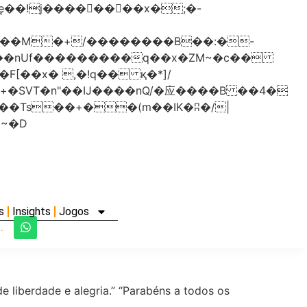
���nUf���������q��x�ZM~�
c��
�졾�ܢ��F[��R�ZM~�D
s
Insights
Jogos
.
e liberdade e alegria.” “Parabéns a todos os