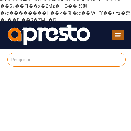
��ϐܢ��F[��x�ZMz�G�� %嬩
�/c��������[[��<�RI:�:c��MΎ��:z�졾
�ܢ��F[��R�ZM~�D