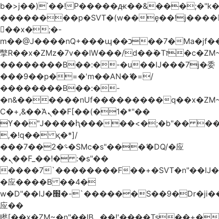
b�>j��)΄��!P�����ԫ��&���;�"k��B
��������p�SVT�(w��ę��!j����
��x�;�-
m��@J����nQ+���պ��כ��7�Ma�jf��J��ͱ4j���Ѳ�
撆R��x�ZMz�7v��IW���/d��ٞ�Тז�c�ZM~�ji�� ߒ��sQz�����Ԡ��DW��3�De�n"��M�+/
��������B��:�-�u��IJ���7j�委
���9��p�=�'m��AN�ޭ�=/
��������B��:�-
�n&������nUf���������q��x�ZM
Ϲ�+,&��Ὰܢ��F[��(�1�*"��
ϒ��"J����ԧ�����<�;�b"�� ���"j����
,�!q�� қ�*]/
���؝�2��7�SMc�s"���ޭ�DQ/�应
�ܢ��F_��!� :�s"��
����7`��������F��+�SVT�n"��IJ�
�应����B ��4�
w�D"��IJ�׭�-`������S��9�Dr�ji��EJ߅��gJ�
应��
矁[��x�ZM~�n"��IB؃��!'����Тѕ��+��(m��IK�ʭ�/|