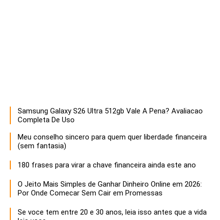
Samsung Galaxy S26 Ultra 512gb Vale A Pena? Avaliacao
Descubra estratégias infalíveis para empreendedores que buscam maximizar o sucesso e a sustentabilidade de seus negócios. Aprenda a otimizar recursos, inovar e liderar com eficácia!
Completa De Uso
Meu conselho sincero para quem quer liberdade financeira
(sem fantasia)
180 frases para virar a chave financeira ainda este ano
O Jeito Mais Simples de Ganhar Dinheiro Online em 2026:
Por Onde Comecar Sem Cair em Promessas
Se voce tem entre 20 e 30 anos, leia isso antes que a vida