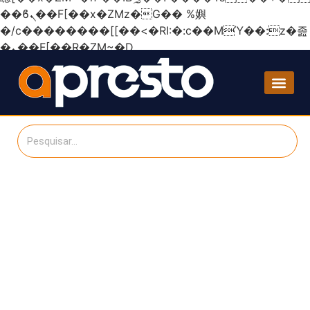
��ϐܢ��F[��x�ZMz�G�� %嬩
�/c��������[[��<�RI:�:c��MΎ��:z�졾
�ܢ��F[��R�ZM~�D