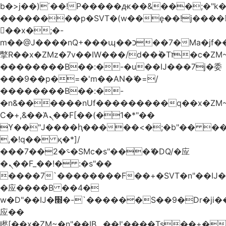
b�>j��)΄��!P�����ԫ��&���;�"k��B
��������p�SVT�(w��ę��!j����
��x�;�-
m��@J����nQ+���պ��כ��7�Ma�jf��J��ͱ4j���Ѳ�
撆R��x�ZMz�7v��IW���/d��ٞ�Тז�c�ZM~�ji�� ߒ��sQz�����Ԡ��DW��3�De�n"��M�+/
��������B��:�-�u��IJ���7j�委
���9��p�=�'m��AN�ޭ�=/
��������B��:�-
�n&������nUf���������q��x�ZM
Ϲ�+,&��Ὰܢ��F[��(�1�*"��
ϒ��"J����ԧ�����<�;�b"�� ���"j����
,�!q�� қ�*]/
���؝�2��7�SMc�s"���ޭ�DQ/�应
�ܢ��F_��!� :�s"��
����7`��������F��+�SVT�n"��IJ�
�应����B ��4�
w�D"��IJ�׭�-`������S��9�Dr�ji��EJ߅��gJ�
应��
矁[��x�ZM~�n"��IB؃��!'����Тѕ��+��(m��IK�ʭ�/|