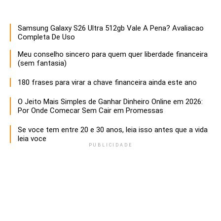
Samsung Galaxy S26 Ultra 512gb Vale A Pena? Avaliacao
Descubra estratégias infalíveis para empreendedores que buscam maximizar o sucesso e a sustentabilidade de seus negócios. Aprenda a otimizar recursos, inovar e liderar com eficácia!
Completa De Uso
Meu conselho sincero para quem quer liberdade financeira
(sem fantasia)
180 frases para virar a chave financeira ainda este ano
O Jeito Mais Simples de Ganhar Dinheiro Online em 2026:
Por Onde Comecar Sem Cair em Promessas
Se voce tem entre 20 e 30 anos, leia isso antes que a vida
leia voce
PUBLICIDADE