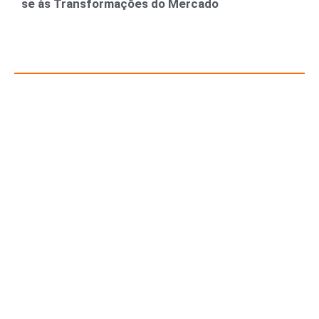
se às Transformações do Mercado
Recursos para Empreendedores e Gestores