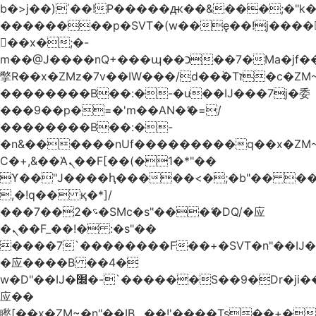
b�>j��)΄��!P�����ԫ��&���;�"k��B
��������p�SVT�(w��ę��!j����
��x�;�-
m��@J����nQ+���պ��כ��7�Ma�jf��J��ͱ4j���Ѳ�
撆R��x�ZMz�7v��IW���/d��ٞ�Тז�c�ZM~�ji�� ߒ��sQz�����Ԡ��DW��3�De�n"��M�+/
��������B��:�-�u��IJ���7j�委
���9��p�=�'m��AN�ޭ�=/
��������B��:�-
�n&������nUf���������q��x�ZM
Ϲ�+,&��Ὰܢ��F[��(�1�*"��
ϒ��"J����ԧ�����<�;�b"�� ���"j����
,�!q�� қ�*]/
���؝�2��7�SMc�s"���ޭ�DQ/�应
�ܢ��F_��!� :�s"��
����7`��������F��+�SVT�n"��IJ�
�应����B ��4�
w�D"��IJ�׭�-`������S��9�Dr�ji��EJ߅��gJ�
应��
矁[��x�ZM~�n"��IB؃��!'����Тѕ��+��(m��IK�ʭ�/|