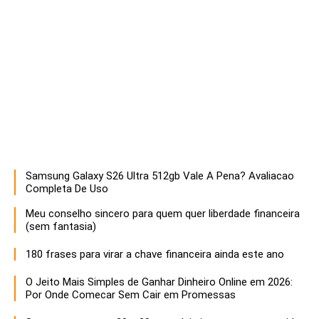
Samsung Galaxy S26 Ultra 512gb Vale A Pena? Avaliacao
Descubra estratégias infalíveis para empreendedores que buscam maximizar o sucesso e a sustentabilidade de seus negócios. Aprenda a otimizar recursos, inovar e liderar com eficácia!
Completa De Uso
Meu conselho sincero para quem quer liberdade financeira
(sem fantasia)
180 frases para virar a chave financeira ainda este ano
O Jeito Mais Simples de Ganhar Dinheiro Online em 2026:
Por Onde Comecar Sem Cair em Promessas