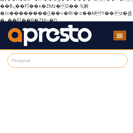
��ϐܢ��F[��x�ZMz�G�� %嬩
�/c��������[[��<�RI:�:c��MΎ��:z�졾
�ܢ��F[��R�ZM~�D