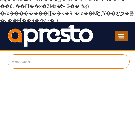
��ϐܢ��F[��x�ZMz�G�� %嬩
�/c��������[[��<�RI:�:c��MΎ��:z�졾
�ܢ��F[��R�ZM~�D