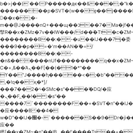
b�>j��)΄��!P�����ԫ��&���;�"k��B
��������p�SVT�(w��ę��!j����
��x�;�-
m��@J����nQ+���պ��כ��7�Ma�jf��J��ͱ4j���Ѳ�
撆R��x�ZMz�7v��IW���/d��ٞ�Тז�c�ZM~�ji�� ߒ��sQz�����Ԡ��DW��3�De�n"��M�+/
��������B��:�-�u��IJ���7j�委
���9��p�=�'m��AN�ޭ�=/
��������B��:�-
�n&������nUf���������q��x�ZM
Ϲ�+,&��Ὰܢ��F[��(�1�*"��
ϒ��"J����ԧ�����<�;�b"�� ���"j����
,�!q�� қ�*]/
���؝�2��7�SMc�s"���ޭ�DQ/�应
�ܢ��F_��!� :�s"��
����7`��������F��+�SVT�n"��IJ�
�应����B ��4�
w�D"��IJ�׭�-`������S��9�Dr�ji��EJ߅��gJ�
应��
矁[��x�ZM~�n"��IB؃��!'����Тѕ��+��(m��IK�ʭ�/|